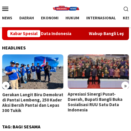
Loncat
Menu
ke
Mobile
konten
NEWS
DAERAH
EKONOMI
HUKUM
INTERNASIONAL
KES
Satu Data Indonesia
Kabar Spesial
Wabup Bangli Lepas Jalan Santai, Aw
HEADLINES
«
»
Apresiasi Sinergi Pusat-
Wabup Bangli Lepas Jalan
Daerah, Bupati Bangli Buka
Santai, Awali Rangkaian
Sosialisasi RUU Satu Data
Peringatan HUT ke-81
Indonesia
Kemerdekaan RI
TAG:
BAGI SESAMA