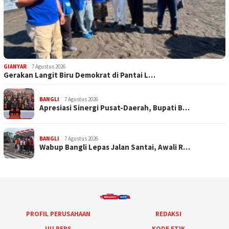
GIANYAR
7 Agustus 2026
Gerakan Langit Biru Demokrat di Pantai L…
BANGLI
7 Agustus 2026
Apresiasi Sinergi Pusat-Daerah, Bupati B…
BANGLI
7 Agustus 2026
Wabup Bangli Lepas Jalan Santai, Awali R…
PROFIL PERUSAHAAN
REDAKSI
UU PERS
KODE ETIK