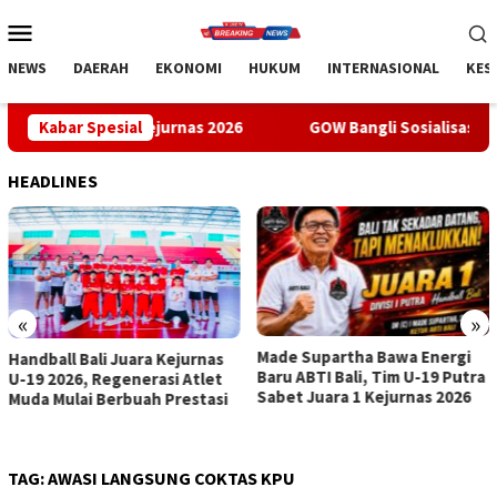
Loncat
Menu
ke
Mobile
konten
NEWS
DAERAH
EKONOMI
HUKUM
INTERNASIONAL
KES
 1 Kejurnas 2026
Kabar Spesial
GOW Bangli Sosialisasikan Pencegahan B
HEADLINES
«
»
Made Supartha Bawa Energi
GOW Bangli Sosialisasikan
Baru ABTI Bali, Tim U-19 Putra
Pencegahan Bullying di SMPN
Sabet Juara 1 Kejurnas 2026
1 Kintamani
TAG:
AWASI LANGSUNG COKTAS KPU