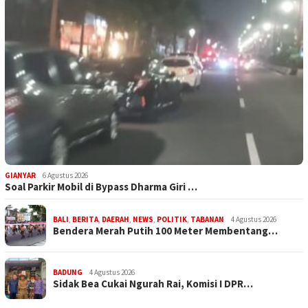
GIANYAR
6 Agustus 2026
Soal Parkir Mobil di Bypass Dharma Giri …
BALI
,
BERITA
,
DAERAH
,
NEWS
,
POLITIK
,
TABANAN
4 Agustus 2026
Bendera Merah Putih 100 Meter Membentang…
BADUNG
4 Agustus 2026
Sidak Bea Cukai Ngurah Rai, Komisi I DPR…