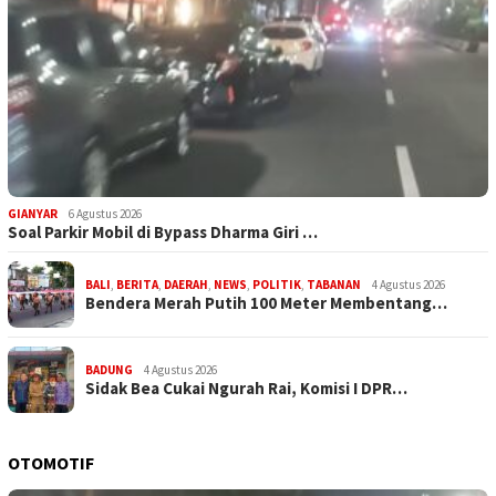
GIANYAR
6 Agustus 2026
Soal Parkir Mobil di Bypass Dharma Giri …
BALI
,
BERITA
,
DAERAH
,
NEWS
,
POLITIK
,
TABANAN
4 Agustus 2026
Bendera Merah Putih 100 Meter Membentang…
BADUNG
4 Agustus 2026
Sidak Bea Cukai Ngurah Rai, Komisi I DPR…
OTOMOTIF