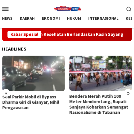
Loncat
Menu
ke
Mobile
konten
NEWS
DAERAH
EKONOMI
HUKUM
INTERNASIONAL
KES
an Kesehatan Berlandaskan Kasih Sayang
Kabar Spesial
ABTI Bali Lepa
HEADLINES
«
»
Bendera Merah Putih 100
Sidak Bea Cukai Ngurah Rai,
Meter Membentang, Bupati
Komisi I DPRD Bali Tegaskan
Sanjaya Kobarkan Semangat
Tak Ada Indikasi
Nasionalisme di Tabanan
Penyalahgunaan Barang
Sitaan