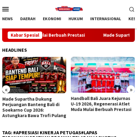
Loncat
Menu
ke
Mobile
konten
NEWS
DAERAH
EKONOMI
HUKUM
INTERNASIONAL
KES
 Mulai Berbuah Prestasi
Kabar Spesial
Made Supartha Bawa Energi Baru A
HEADLINES
«
»
Handball Bali Juara Kejurnas
Made Supartha Bawa Energi
U-19 2026, Regenerasi Atlet
Baru ABTI Bali, Tim U-19 Putra
Muda Mulai Berbuah Prestasi
Sabet Juara 1 Kejurnas 2026
TAG:
#APRESIASI KINERJA PETUGAS#LAPAS