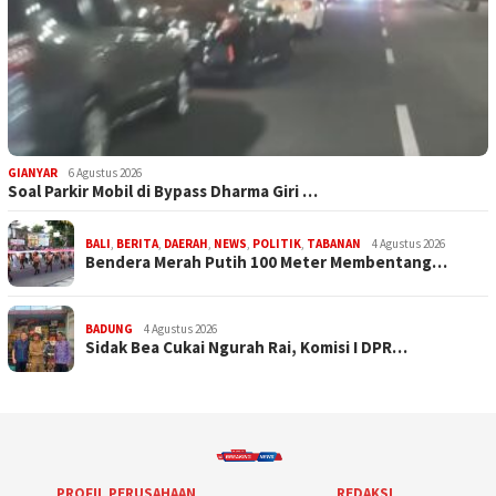
GIANYAR
6 Agustus 2026
Soal Parkir Mobil di Bypass Dharma Giri …
BALI
,
BERITA
,
DAERAH
,
NEWS
,
POLITIK
,
TABANAN
4 Agustus 2026
Bendera Merah Putih 100 Meter Membentang…
BADUNG
4 Agustus 2026
Sidak Bea Cukai Ngurah Rai, Komisi I DPR…
PROFIL PERUSAHAAN
REDAKSI