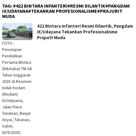
TAG:
#422 BINTARA INFANTERI#RESMI DILANTIK#PANGDAM
IX/UDAYANA#TEKANKAN PROFESIONALISME#PRAJURIT
MUDA
422 Bintara Infanteri Resmi Dilantik, Pangdam
IX/Udayana Tekankan Profesionalisme
Prajurit Muda
FOTO :
Penutupan
Pendidikan
Pertama Bintara
(Dikmaba) TNI AD
Tahun Anggaran
2025 di Resimen
Induk Kodam
(Rindam)
IX/Udayana,
Jalan Piere
Tendean, Banjar
Anyar, Tabanan,
Sabtu
(6/9/2025).