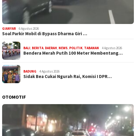
GIANYAR
6 Agustus 2026
Soal Parkir Mobil di Bypass Dharma Giri …
BALI
,
BERITA
,
DAERAH
,
NEWS
,
POLITIK
,
TABANAN
4 Agustus 2026
Bendera Merah Putih 100 Meter Membentang…
BADUNG
4 Agustus 2026
Sidak Bea Cukai Ngurah Rai, Komisi I DPR…
OTOMOTIF