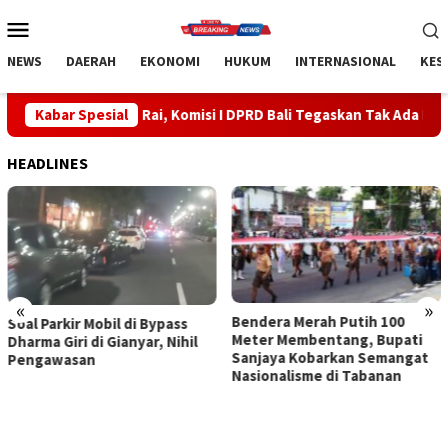
Loncat
Menu
ke
Mobile
konten
NEWS
DAERAH
EKONOMI
HUKUM
INTERNASIONAL
KES
h Rai, Komisi I DPRD Bali Tegaskan Tak Ada Indikasi Penyalahgun
Kabar Spesial
HEADLINES
«
»
Bendera Merah Putih 100
Sidak Bea Cukai Ngurah Rai,
Meter Membentang, Bupati
Komisi I DPRD Bali Tegaskan
Sanjaya Kobarkan Semangat
Tak Ada Indikasi
Nasionalisme di Tabanan
Penyalahgunaan Barang
Sitaan