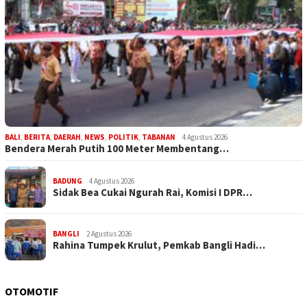
BALI
,
BERITA
,
DAERAH
,
NEWS
,
POLITIK
,
TABANAN
4 Agustus 2026
Bendera Merah Putih 100 Meter Membentang…
BADUNG
4 Agustus 2026
Sidak Bea Cukai Ngurah Rai, Komisi I DPR…
BANGLI
2 Agustus 2026
Rahina Tumpek Krulut, Pemkab Bangli Hadi…
OTOMOTIF