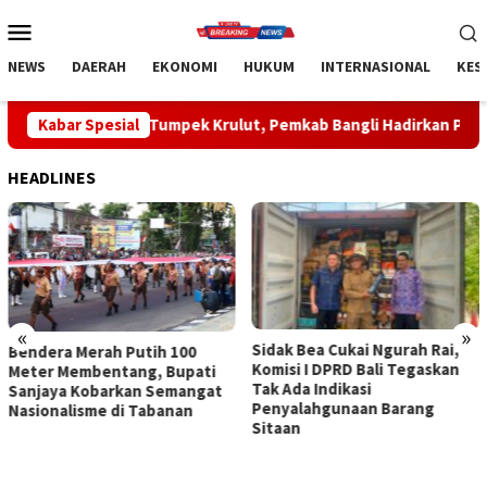
Loncat
Menu
ke
Mobile
konten
NEWS
DAERAH
EKONOMI
HUKUM
INTERNASIONAL
KES
umpek Krulut, Pemkab Bangli Hadirkan Pengobatan Gratis di E
Kabar Spesial
HEADLINES
«
»
Sidak Bea Cukai Ngurah Rai,
Rahina Tumpek Krulut,
Komisi I DPRD Bali Tegaskan
Pemkab Bangli Hadirkan
Tak Ada Indikasi
Pengobatan Gratis di Empat
Penyalahgunaan Barang
Kecamatan Wujudkan
Sitaan
Pelayanan Kesehatan
Berlandaskan Kasih Sayang