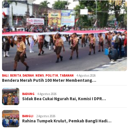
BALI
,
BERITA
,
DAERAH
,
NEWS
,
POLITIK
,
TABANAN
4 Agustus 2026
Bendera Merah Putih 100 Meter Membentang…
BADUNG
4 Agustus 2026
Sidak Bea Cukai Ngurah Rai, Komisi I DPR…
BANGLI
2 Agustus 2026
Rahina Tumpek Krulut, Pemkab Bangli Hadi…