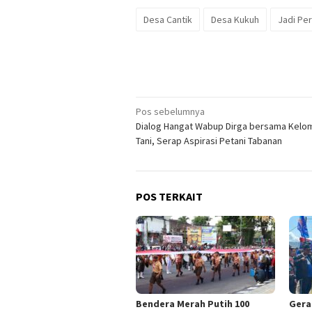
Desa Cantik
Desa Kukuh
Jadi Pe
Navigasi
Pos sebelumnya
Dialog Hangat Wabup Dirga bersama Kel
pos
Tani, Serap Aspirasi Petani Tabanan
POS TERKAIT
Bendera Merah Putih 100
Gera