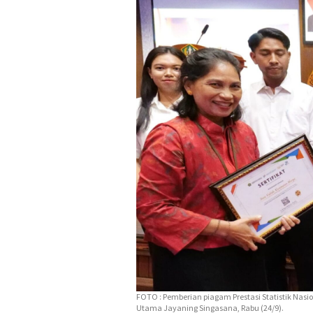
FOTO : Pemberian piagam Prestasi Statistik Nas
Utama Jayaning Singasana, Rabu (24/9).