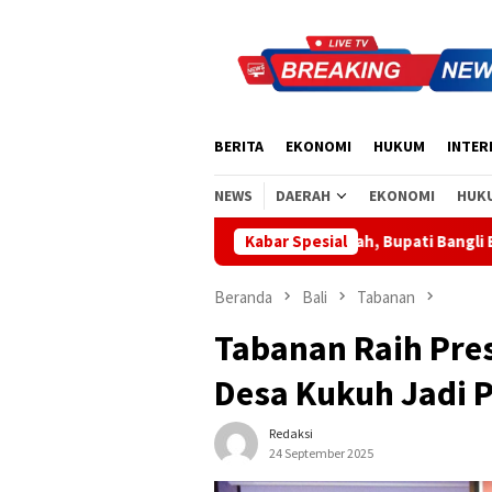
Loncat
ke
konten
BERITA
EKONOMI
HUKUM
INTER
NEWS
DAERAH
EKONOMI
HUK
 Sinergi Pusat-Daerah, Bupati Bangli Buka Sosialisasi RUU Satu D
Kabar Spesial
Beranda
Bali
Tabanan
Tabanan Raih Pres
Desa Kukuh Jadi 
Redaksi
24 September 2025