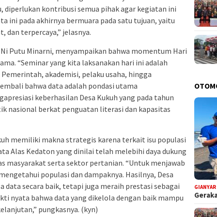
, diperlukan kontribusi semua pihak agar kegiatan ini
a ini pada akhirnya bermuara pada satu tujuan, yaitu
, dan terpercaya,” jelasnya.
, Ni Putu Minarni, menyampaikan bahwa momentum Hari
sama. “Seminar yang kita laksanakan hari ini adalah
 Pemerintah, akademisi, pelaku usaha, hingga
kembali bahwa data adalah pondasi utama
OTOM
gapresiasi keberhasilan Desa Kukuh yang pada tahun
tik nasional berkat penguatan literasi dan kapasitas
uh memiliki makna strategis karena terkait isu populasi
ta Alas Kedaton yang dinilai telah melebihi daya dukung
s masyarakat serta sektor pertanian. “Untuk menjawab
a mengetahui populasi dan dampaknya. Hasilnya, Desa
 data secara baik, tetapi juga meraih prestasi sebagai
GIANYAR
Geraka
bukti nyata bahwa data yang dikelola dengan baik mampu
anjutan,” pungkasnya. (kyn)