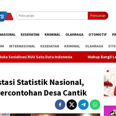
Pencarian
NASIONAL
KESEHATAN
KRIMINAL
OLAHRAGA
OTOMOTIF
PA
UM
INTERNASIONAL
KESEHATAN
KRIMINAL
OLAHRAGA
OTO
ata Indonesia
Wabup Bangli Lepas Jalan Santai, Awali Ra
tasi Statistik Nasional,
Percontohan Desa Cantik