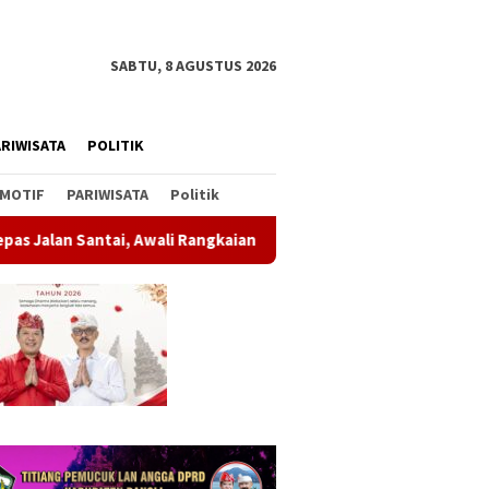
SABTU, 8 AGUSTUS 2026
RIWISATA
POLITIK
MOTIF
PARIWISATA
Politik
ngkaian Peringatan HUT ke-81 Kemerdekaan RI
Soal Parki