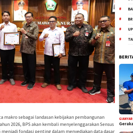
BA
BR
UP
TA
BERIT
ata makro sebagai landasan kebijakan pembangunan
GIANYAR
Geraka
tahun 2026, BPS akan kembali menyelenggarakan Sensus
 menjadi fondasi penting dalam menyediakan data dasar