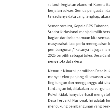
seluruh kegiatan ekonomi. Karena itu
berjalan sukses. Semua penguatan dat
tersedianya data yang lengkap, akurat
Sementara itu, Kepala BPS Tabanan
Statistik Nasional menjadi milik ber
bagian dari kebersamaan kita semua.
masyarakat luas perlu menegaskan 
pembangunan,” katanya. Ia juga men
2025 terpilih sebagai lokus Desa Can
pengelola data desa.
Menurut Minarni, pemilihan Desa Kuk
monyet ekor panjang di kawasan wisa
lingkungan dan mengganggu aktivita
tantangan ini, dilakukan survei gun
Kukuh tidak hanya berhasil mengelola
Desa Terbaik I Nasional. Ini adalah 
mendukung pembangunan yang berkel