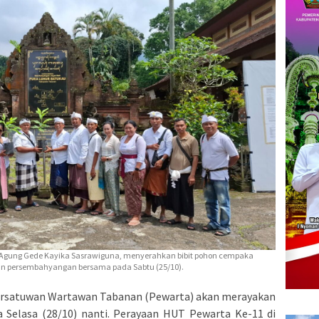
k Agung Gede Kayika Sasrawiguna, menyerahkan bibit pohon cempaka
tan persembahyangan bersama pada Sabtu (25/10).
rsatuwan Wartawan Tabanan (Pewarta) akan merayakan
 Selasa (28/10) nanti. Perayaan HUT Pewarta Ke-11 di