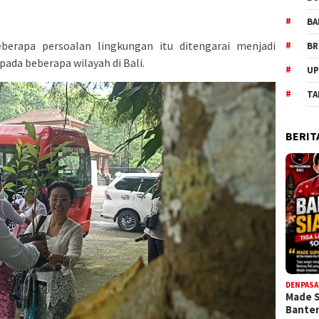
BA
berapa persoalan lingkungan itu ditengarai menjadi
BR
ada beberapa wilayah di Bali.
UP
TA
BERIT
DENPASA
Made 
Bante