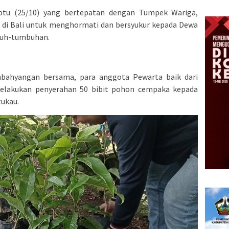
btu (25/10) yang bertepatan dengan Tumpek Wariga,
u di Bali untuk menghormati dan bersyukur kepada Dewa
buh-tumbuhan.
mbahyangan bersama, para anggota Pewarta baik dari
 melakukan penyerahan 50 bibit pohon cempaka kepada
tukau.