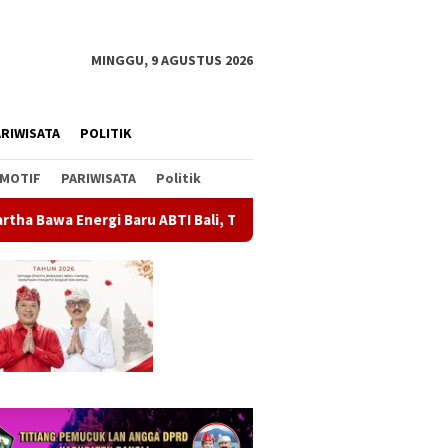
MINGGU, 9 AGUSTUS 2026
RIWISATA
POLITIK
MOTIF
PARIWISATA
Politik
ali, Tim U-19 Putra Sabet Juara 1 Kejurnas 2026
GOW Bang