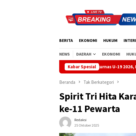
Loncat
ke
konten
BERITA
EKONOMI
HUKUM
INTER
NEWS
DAERAH
EKONOMI
HUK
dball Bali Juara Kejurnas U-19 2026, Regenerasi Atlet Muda Mulai
Kabar Spesial
Beranda
Tak Berkategori
Spirit Tri Hita K
ke-11 Pewarta
Redaksi
25 Oktober 2025