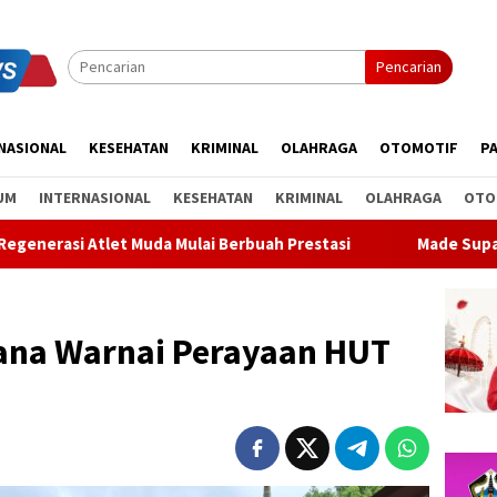
Pencarian
NASIONAL
KESEHATAN
KRIMINAL
OLAHRAGA
OTOMOTIF
PA
UM
INTERNASIONAL
KESEHATAN
KRIMINAL
OLAHRAGA
OTO
 Berbuah Prestasi
Made Supartha Bawa Energi Baru ABTI B
arana Warnai Perayaan HUT