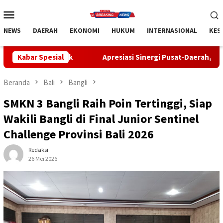
Loncat
Menu
ke
Mobile
konten
NEWS
DAERAH
EKONOMI
HUKUM
INTERNASIONAL
KES
Kabar Spesial
Apresiasi Sinergi Pusat-Daerah, Bupati Bangli Buka Sosial
Beranda
Bali
Bangli
SMKN 3 Bangli Raih Poin Tertinggi, Siap
Wakili Bangli di Final Junior Sentinel
Challenge Provinsi Bali 2026
Redaksi
26 Mei 2026