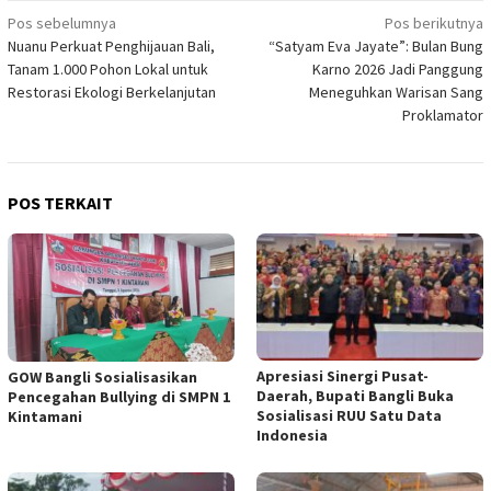
Navigasi
Pos sebelumnya
Pos berikutnya
Nuanu Perkuat Penghijauan Bali,
“Satyam Eva Jayate”: Bulan Bung
pos
Tanam 1.000 Pohon Lokal untuk
Karno 2026 Jadi Panggung
Restorasi Ekologi Berkelanjutan
Meneguhkan Warisan Sang
Proklamator
POS TERKAIT
Apresiasi Sinergi Pusat-
GOW Bangli Sosialisasikan
Daerah, Bupati Bangli Buka
Pencegahan Bullying di SMPN 1
Sosialisasi RUU Satu Data
Kintamani
Indonesia