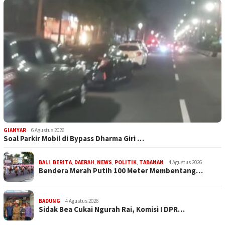
GIANYAR
6 Agustus 2026
Soal Parkir Mobil di Bypass Dharma Giri …
BALI
,
BERITA
,
DAERAH
,
NEWS
,
POLITIK
,
TABANAN
4 Agustus 2026
Bendera Merah Putih 100 Meter Membentang…
BADUNG
4 Agustus 2026
Sidak Bea Cukai Ngurah Rai, Komisi I DPR…