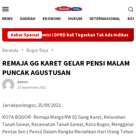
Loncat
Menu
ke
Mobile
konten
NEWS
DAERAH
EKONOMI
HUKUM
INTERNASIONAL
KES
isi I DPRD Bali Tegaskan Tak Ada Indikasi Penyalahgunaan Barang
Kabar Spesial
Beranda
Bogor Raya
REMAJA GG KARET GELAR PENSI MALAM
PUNCAK AGUSTUSAN
Admin
25 September 2022
Jarrakposbogor, 25/09/2022
KOTA BOGOR- Remaja Warga RW 01 Gang Karet, Kelurahan
Tanah Sareal, Kecamatan Tanah Sareal, Kota Bogor, Menggelar
Pentas Sen ( Pensi) Dalam Rangka Meriahkan Hari Ulang Tahun