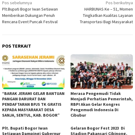
Navigasi
Pos sebelumnya
Pos berikutnya
Plt.Bupati Bogor Iwan Setiawan
HARBUNAS Ke – 51, Momen
pos
Memberikan Dukungan Penuh
Tingkatkan Kualitas Layanan
Rencana Event Puncak Festival
Transportasi Bagi Masyarakat
POS TERKAIT
“BARAK JERAMI GELAR BANTUAN
Merasa Pengemudi Tidak
PANGAN DARURAT DAN
Menjadi Perhatian Pemerintah,
PENDAFTARAN BPJS TK GRATIS
RBPI Akan Gelar Kongres
KEPADA MASYARAKAT DESA
Pengemudi Indonesia Di
SANJA, SENTUL, KAB. BOGOR”
Cibubur
Plt. Bupati Bogor Iwan
Gelaran Bogor Fest 2023 Di
Setiawan Dampingi Gubernur
Stadion Pakansari Cibinong,