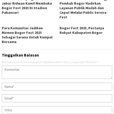
Jabar Ridwan Kamil Membuka
Pemkab Bogor Hadirkan
Bogor Fest 2023 Di Stadion
Layanan Publik Mudah dan
Pakansari
Cepat Melalui Public Service
Fest
Para Komunitas Jadikan
Bogor Fest 2023, Pestanya
Momen Bogor Fest 2023
Rakyat Kabupaten Bogor
Sebagai Sarana Untuk Kumpul
Bersama
Tinggalkan Balasan
Alamat email Anda tidak akan dipublikasikan.
Ruas yang wajib ditandai
*