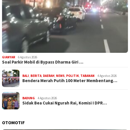
GIANYAR
6 Agustus 2026
Soal Parkir Mobil di Bypass Dharma Giri …
BALI
,
BERITA
,
DAERAH
,
NEWS
,
POLITIK
,
TABANAN
4 Agustus 2026
Bendera Merah Putih 100 Meter Membentang…
BADUNG
4 Agustus 2026
Sidak Bea Cukai Ngurah Rai, Komisi I DPR…
OTOMOTIF