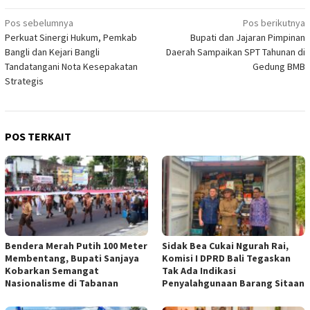
Navigasi
Pos sebelumnya
Pos berikutnya
Perkuat Sinergi Hukum, Pemkab
Bupati dan Jajaran Pimpinan
pos
Bangli dan Kejari Bangli
Daerah Sampaikan SPT Tahunan di
Tandatangani Nota Kesepakatan
Gedung BMB
Strategis
POS TERKAIT
Bendera Merah Putih 100 Meter
Sidak Bea Cukai Ngurah Rai,
Membentang, Bupati Sanjaya
Komisi I DPRD Bali Tegaskan
Kobarkan Semangat
Tak Ada Indikasi
Nasionalisme di Tabanan
Penyalahgunaan Barang Sitaan