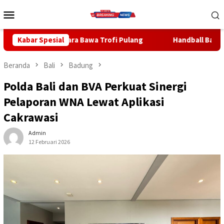
Loncat
Menu
ke
Mobile
konten
 Bawa Trofi Pulang
Kabar Spesial
Handball Bali Juara Kejurnas U-19 20
Beranda
Bali
Badung
Polda Bali dan BVA Perkuat Sinergi
Pelaporan WNA Lewat Aplikasi
Cakrawasi
Admin
12 Februari 2026