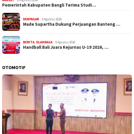
BANGLI
10 Agustus 2026
Pemerintah Kabupaten Bangli Terima Studi…
DENPASAR
9 Agustus 2026
Made Supartha Dukung Perjuangan Banteng …
BERITA
,
OLAHRAGA
9 Agustus 2026
Handball Bali Juara Kejurnas U-19 2026, …
OTOMOTIF