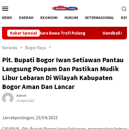
Loncat
Menu
ke
Mobile
konten
NEWS
DAERAH
EKONOMI
HUKUM
INTERNASIONAL
KES
kara Bawa Trofi Pulang
Kabar Spesial
Handball Bali Juara Kejurnas U-1
Beranda
Bogor Raya
Plt. Bupati Bogor Iwan Setiawan Pantau
Langsung Pospam Dan Pastikan Mudik
Libur Lebaran Di Wilayah Kabupaten
Bogor Aman Dan Lancar
Admin
23 April 2023
Jarrakposbogor, 23/04/2023
CISARUA- Plt. Bupati Bogor Iwan Setiawan, menegaskan bahwa