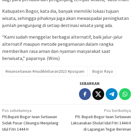
Kabupaten Bogor, kata dia, banyak memiliki lokasi tujuan
wisata, sehingga pihaknya juga akan mewaspadai peningkatan
jumlah pengunjung di setiap destinasi wisata yang ada.
“Kami sudah menggelar berbagai alternatif, baik jalur-jalur
alternatif maupun metode pengamanan dalam rangka
memberikan rasa aman dan nyaman masyarakat saat
berwisata,” paparnya. (Wins)
#iwansetiawan #mudiklebaran2023 #pospam
Bogor Raya
SEBARKAN
Navigasi
Pos sebelumnya
Pos berikutnya
Plt.Bupati Bogor Iwan Setiawan
Plt. Bupati Bogor Iwan Setiawan
pos
Sidak Pasar Cileungsi Menjelang
Laksanakan Sholat Idul Fitri 1444 H
Idul Fitri 1444 H
di Lapangan Tegar Beriman