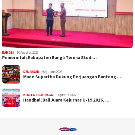
BANGLI
10 Agustus 2026
Pemerintah Kabupaten Bangli Terima Studi…
DENPASAR
9 Agustus 2026
Made Supartha Dukung Perjuangan Banteng …
BERITA
,
OLAHRAGA
9 Agustus 2026
Handball Bali Juara Kejurnas U-19 2026, …