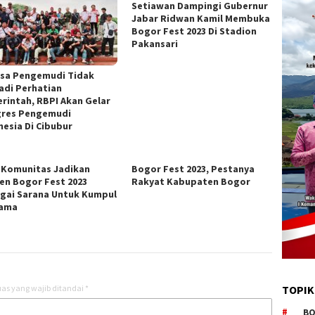
Setiawan Dampingi Gubernur
Jabar Ridwan Kamil Membuka
Bogor Fest 2023 Di Stadion
Pakansari
sa Pengemudi Tidak
adi Perhatian
rintah, RBPI Akan Gelar
res Pengemudi
nesia Di Cibubur
 Komunitas Jadikan
Bogor Fest 2023, Pestanya
n Bogor Fest 2023
Rakyat Kabupaten Bogor
gai Sarana Untuk Kumpul
sama
as yang wajib ditandai
*
TOPIK
BO