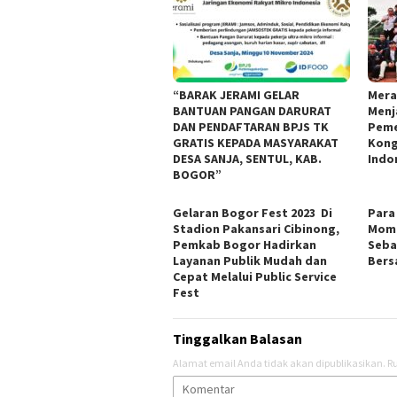
“BARAK JERAMI GELAR
Mera
BANTUAN PANGAN DARURAT
Menj
DAN PENDAFTARAN BPJS TK
Peme
GRATIS KEPADA MASYARAKAT
Kong
DESA SANJA, SENTUL, KAB.
Indo
BOGOR”
Gelaran Bogor Fest 2023 Di
Para
Stadion Pakansari Cibinong,
Mome
Pemkab Bogor Hadirkan
Seba
Layanan Publik Mudah dan
Ber
Cepat Melalui Public Service
Fest
Tinggalkan Balasan
Alamat email Anda tidak akan dipublikasikan.
Ru