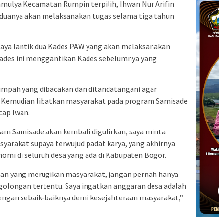
amulya Kecamatan Rumpin terpilih, Ihwan Nur Arifin
uanya akan melaksanakan tugas selama tiga tahun
 saya lantik dua Kades PAW yang akan melaksanakan
Kades ini menggantikan Kades sebelumnya yang
sumpah yang dibacakan dan ditandatangani agar
. Kemudian libatkan masyarakat pada program Samisade
cap Iwan.
m Samisade akan kembali digulirkan, saya minta
syarakat supaya terwujud padat karya, yang akhirnya
mi di seluruh desa yang ada di Kabupaten Bogor.
kan yang merugikan masyarakat, jangan pernah hanya
olongan tertentu. Saya ingatkan anggaran desa adalah
engan sebaik-baiknya demi kesejahteraan masyarakat,”