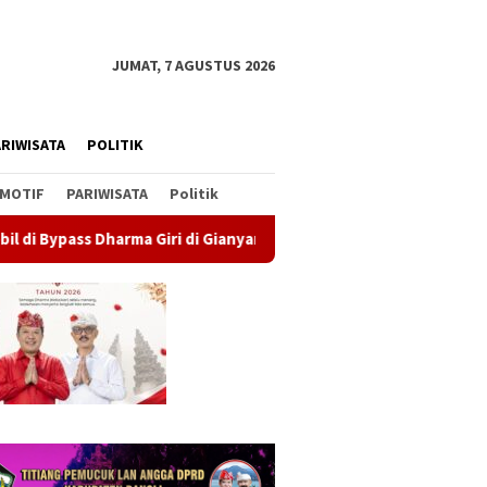
JUMAT, 7 AGUSTUS 2026
RIWISATA
POLITIK
MOTIF
PARIWISATA
Politik
ma Giri di Gianyar, Nihil Pengawasan
Bendera Merah Puti