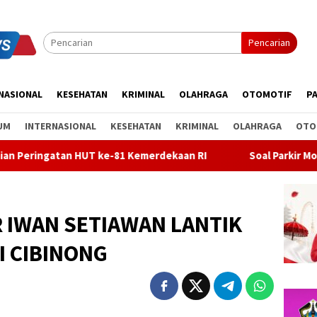
Pencarian
NASIONAL
KESEHATAN
KRIMINAL
OLAHRAGA
OTOMOTIF
PA
UM
INTERNASIONAL
KESEHATAN
KRIMINAL
OLAHRAGA
OTO
HUT ke-81 Kemerdekaan RI
Soal Parkir Mobil di Bypass Dhar
R IWAN SETIAWAN LANTIK
I CIBINONG