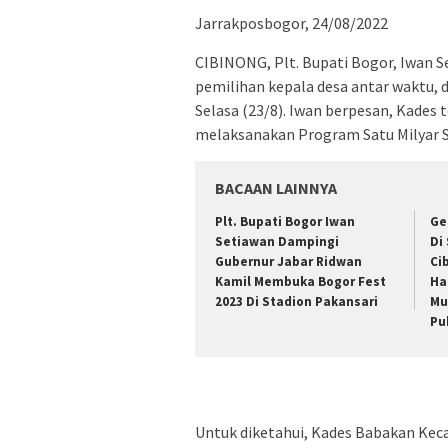
Jarrakposbogor, 24/08/2022
CIBINONG, Plt. Bupati Bogor, Iwan Se
pemilihan kepala desa antar waktu, d
Selasa (23/8). Iwan berpesan, Kades
melaksanakan Program Satu Milyar S
BACAAN LAINNYA
Plt. Bupati Bogor Iwan
Ge
Setiawan Dampingi
Di
Gubernur Jabar Ridwan
Ci
Kamil Membuka Bogor Fest
Ha
2023 Di Stadion Pakansari
Mu
Pu
Untuk diketahui, Kades Babakan Ke