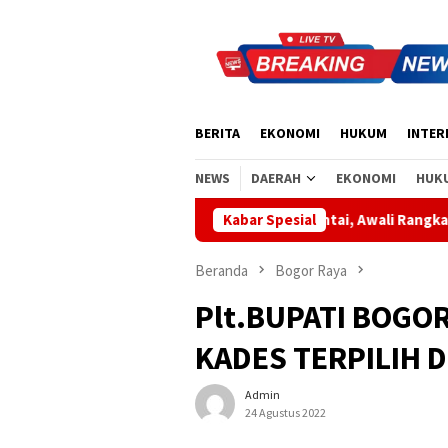
Loncat
ke
konten
BERITA
EKONOMI
HUKUM
INTER
NEWS
DAERAH
EKONOMI
HUK
Wabup Bangli Lepas Jalan Santai, Awali Rangkaian Peringatan 
Kabar Spesial
Beranda
Bogor Raya
Plt.BUPATI BOGO
KADES TERPILIH D
Admin
24 Agustus 2022