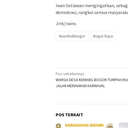
Iwan Setiawan mengingatkan, sebaga
demokrasi, rangkul semua masyara
Jrrk//wins.
#pemkabbogor
Bogor Raya
Navigasi
Pos sebelumnya
WARGA DESA KEMANG BOGOR TUMPAH RU
pos
JALAN MERIAHKAN KARNAVAL
POS TERKAIT