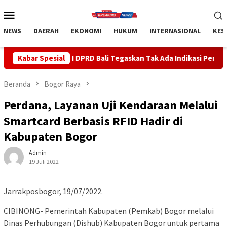
Loncat
Menu
ke
Mobile
konten
NEWS
DAERAH
EKONOMI
HUKUM
INTERNASIONAL
KES
 DPRD Bali Tegaskan Tak Ada Indikasi Penyalahgunaan Barang Sita
Kabar Spesial
Beranda
Bogor Raya
Perdana, Layanan Uji Kendaraan Melalui
Smartcard Berbasis RFID Hadir di
Kabupaten Bogor
Admin
19 Juli 2022
Jarrakposbogor, 19/07/2022.
CIBINONG- Pemerintah Kabupaten (Pemkab) Bogor melalui
Dinas Perhubungan (Dishub) Kabupaten Bogor untuk pertama