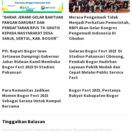
“BARAK JERAMI GELAR BANTUAN
Merasa Pengemudi Tidak
PANGAN DARURAT DAN
Menjadi Perhatian Pemerintah,
PENDAFTARAN BPJS TK GRATIS
RBPI Akan Gelar Kongres
KEPADA MASYARAKAT DESA
Pengemudi Indonesia Di
SANJA, SENTUL, KAB. BOGOR”
Cibubur
Plt. Bupati Bogor Iwan
Gelaran Bogor Fest 2023 Di
Setiawan Dampingi Gubernur
Stadion Pakansari Cibinong,
Jabar Ridwan Kamil Membuka
Pemkab Bogor Hadirkan
Bogor Fest 2023 Di Stadion
Layanan Publik Mudah dan
Pakansari
Cepat Melalui Public Service
Fest
Para Komunitas Jadikan
Bogor Fest 2023, Pestanya
Momen Bogor Fest 2023
Rakyat Kabupaten Bogor
Sebagai Sarana Untuk Kumpul
Bersama
Tinggalkan Balasan
Alamat email Anda tidak akan dipublikasikan.
Ruas yang wajib ditandai
*