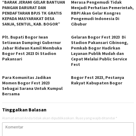
“BARAK JERAMI GELAR BANTUAN
Merasa Pengemudi Tidak
PANGAN DARURAT DAN
Menjadi Perhatian Pemerintah,
PENDAFTARAN BPJS TK GRATIS
RBPI Akan Gelar Kongres
KEPADA MASYARAKAT DESA
Pengemudi Indonesia Di
SANJA, SENTUL, KAB. BOGOR”
Cibubur
Plt. Bupati Bogor Iwan
Gelaran Bogor Fest 2023 Di
Setiawan Dampingi Gubernur
Stadion Pakansari Cibinong,
Jabar Ridwan Kamil Membuka
Pemkab Bogor Hadirkan
Bogor Fest 2023 Di Stadion
Layanan Publik Mudah dan
Pakansari
Cepat Melalui Public Service
Fest
Para Komunitas Jadikan
Bogor Fest 2023, Pestanya
Momen Bogor Fest 2023
Rakyat Kabupaten Bogor
Sebagai Sarana Untuk Kumpul
Bersama
Tinggalkan Balasan
Alamat email Anda tidak akan dipublikasikan.
Ruas yang wajib ditandai
*