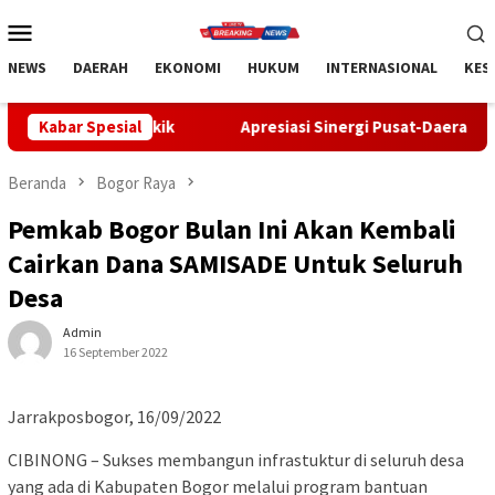
Loncat
Menu
ke
Mobile
konten
NEWS
DAERAH
EKONOMI
HUKUM
INTERNASIONAL
KES
ukik
Kabar Spesial
Apresiasi Sinergi Pusat-Daerah, Bupati Bangli Buka 
Beranda
Bogor Raya
Pemkab Bogor Bulan Ini Akan Kembali
Cairkan Dana SAMISADE Untuk Seluruh
Desa
Admin
16 September 2022
Jarrakposbogor, 16/09/2022
CIBINONG – Sukses membangun infrastuktur di seluruh desa
yang ada di Kabupaten Bogor melalui program bantuan