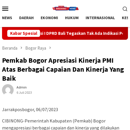
Loncat
Menu
ke
Mobile
konten
NEWS
DAERAH
EKONOMI
HUKUM
INTERNASIONAL
KES
i I DPRD Bali Tegaskan Tak Ada Indikasi Penyalahgunaan Barang S
Kabar Spesial
Beranda
Bogor Raya
Pemkab Bogor Apresiasi Kinerja PMI
Atas Berbagai Capaian Dan Kinerja Yang
Baik
Admin
6 Juli 2023
Jarrakposbogor, 06/07/2023
CIBINONG-Pemerintah Kabupaten (Pemkab) Bogor
mengapresiasi berbagai capaian dan kinerja yang dilakukan