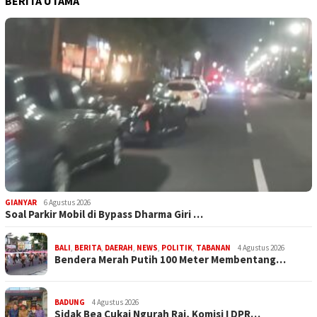
BERITA UTAMA
GIANYAR
6 Agustus 2026
Soal Parkir Mobil di Bypass Dharma Giri …
BALI
,
BERITA
,
DAERAH
,
NEWS
,
POLITIK
,
TABANAN
4 Agustus 2026
Bendera Merah Putih 100 Meter Membentang…
BADUNG
4 Agustus 2026
Sidak Bea Cukai Ngurah Rai, Komisi I DPR…