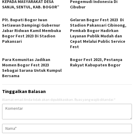
KEPADA MASYARAKAT DESA
Pengemudi Indonesia Di
SANJA, SENTUL, KAB. BOGOR”
Cibubur
Plt. Bupati Bogor Iwan
Gelaran Bogor Fest 2023 Di
Setiawan Dampingi Gubernur
Stadion Pakansari Cibinong,
Jabar Ridwan Kamil Membuka
Pemkab Bogor Hadirkan
Bogor Fest 2023 Di Stadion
Layanan Publik Mudah dan
Pakansari
Cepat Melalui Public Service
Fest
Para Komunitas Jadikan
Bogor Fest 2023, Pestanya
Momen Bogor Fest 2023
Rakyat Kabupaten Bogor
Sebagai Sarana Untuk Kumpul
Bersama
Tinggalkan Balasan
Alamat email Anda tidak akan dipublikasikan.
Ruas yang wajib ditandai
*