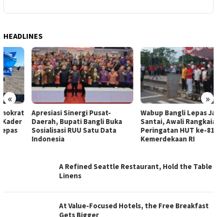
HEADLINES
«
»
Apresiasi Sinergi Pusat-
Wabup Bangli Lepas Jalan
Daerah, Bupati Bangli Buka
Santai, Awali Rangkaian
Sosialisasi RUU Satu Data
Peringatan HUT ke-81
Indonesia
Kemerdekaan RI
BREAKING-
A Refined Seattle Restaurant, Hold the Table
NEWS
Linens
At Value-Focused Hotels, the Free Breakfast
Gets Bigger