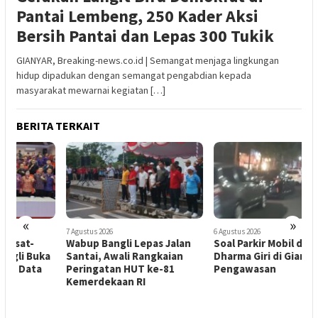
Pantai Lembeng, 250 Kader Aksi
Bersih Pantai dan Lepas 300 Tukik
GIANYAR, Breaking-news.co.id | Semangat menjaga lingkungan
hidup dipadukan dengan semangat pengabdian kepada
masyarakat mewarnai kegiatan […]
BERITA TERKAIT
«
»
7 Agustus 2026
6 Agustus 2026
4
Wabup Bangli Lepas Jalan
Soal Parkir Mobil di Bypass
B
a
Santai, Awali Rangkaian
Dharma Giri di Gianyar, Nihil
M
Peringatan HUT ke-81
Pengawasan
S
Kemerdekaan RI
S