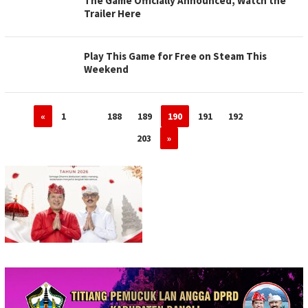
The Game Officially Announced, Watch the
Trailer Here
Play This Game for Free on Steam This
Weekend
«
1
…
188
189
190
191
192
…
203
»