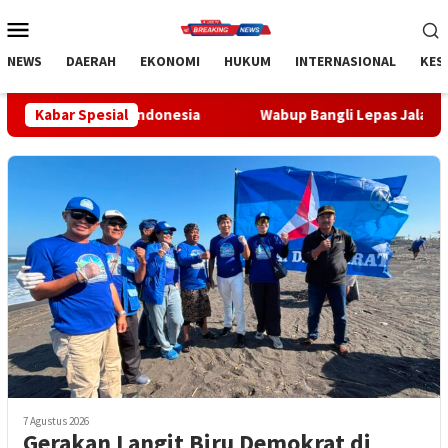
Loncat
Menu
ke
Mobile
konten
NEWS
DAERAH
EKONOMI
HUKUM
INTERNASIONAL
KES
 Indonesia
Kabar Spesial
Wabup Bangli Lepas Jalan Santai, Awali Rang
7 Agustus 2026
Gerakan Langit Biru Demokrat di