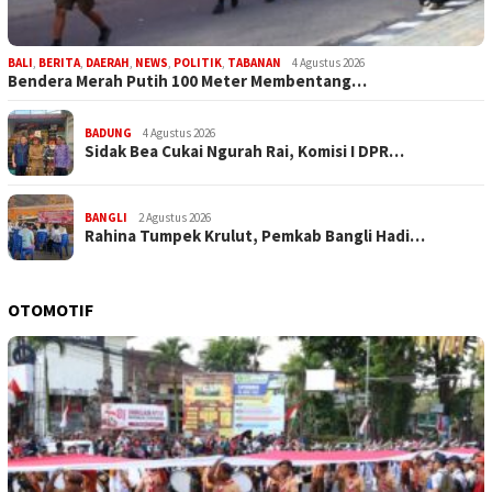
BALI
,
BERITA
,
DAERAH
,
NEWS
,
POLITIK
,
TABANAN
4 Agustus 2026
Bendera Merah Putih 100 Meter Membentang…
BADUNG
4 Agustus 2026
Sidak Bea Cukai Ngurah Rai, Komisi I DPR…
BANGLI
2 Agustus 2026
Rahina Tumpek Krulut, Pemkab Bangli Hadi…
OTOMOTIF