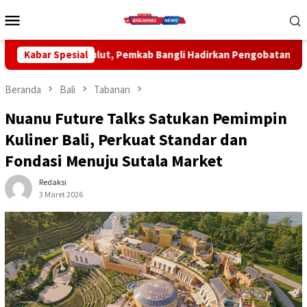
Loncat
Menu
ke
Mobile
konten
kab Bangli Hadirkan Pengobatan Gratis di Empat Kecamatan Wuj
Kabar Spesial
Beranda
Bali
Tabanan
Nuanu Future Talks Satukan Pemimpin
Kuliner Bali, Perkuat Standar dan
Fondasi Menuju Sutala Market
Redaksi
3 Maret 2026