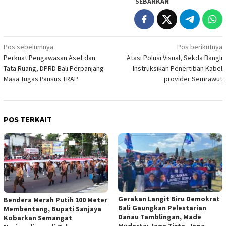
SEBARKAN
Navigasi
Pos sebelumnya
Pos berikutnya
Perkuat Pengawasan Aset dan
Atasi Polusi Visual, Sekda Bangli
pos
Tata Ruang, DPRD Bali Perpanjang
Instruksikan Penertiban Kabel
Masa Tugas Pansus TRAP
provider Semrawut
POS TERKAIT
Gerakan Langit Biru Demokrat
Bendera Merah Putih 100 Meter
Bali Gaungkan Pelestarian
Membentang, Bupati Sanjaya
Danau Tamblingan, Made
Kobarkan Semangat