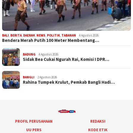
BALI
,
BERITA
,
DAERAH
,
NEWS
,
POLITIK
,
TABANAN
4 Agustus 2026
Bendera Merah Putih 100 Meter Membentang…
BADUNG
4 Agustus 2026
Sidak Bea Cukai Ngurah Rai, Komisi I DPR…
BANGLI
2 Agustus 2026
Rahina Tumpek Krulut, Pemkab Bangli Hadi…
PROFIL PERUSAHAAN
REDAKSI
UU PERS
KODE ETIK