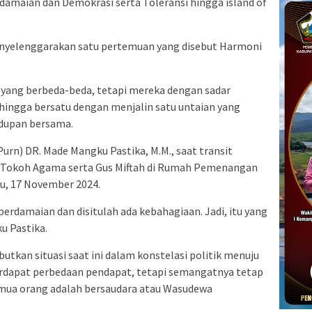
amaian dan Demokrasi serta Toleransi hingga island of
enyelenggarakan satu pertemuan yang disebut Harmoni
ur yang berbeda-beda, tetapi mereka dengan sadar
ingga bersatu dengan menjalin satu untaian yang
idupan bersama.
rn) DR. Made Mangku Pastika, M.M., saat transit
 Tokoh Agama serta Gus Miftah di Rumah Pemenangan
u, 17 November 2024.
rdamaian dan disitulah ada kebahagiaan. Jadi, itu yang
u Pastika.
utkan situasi saat ini dalam konstelasi politik menuju
erdapat perbedaan pendapat, tetapi semangatnya tetap
mua orang adalah bersaudara atau Wasudewa