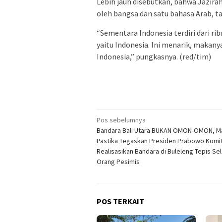
Lebih jauh disebutkan, bahwa Jazirah 
oleh bangsa dan satu bahasa Arab, t
“Sementara Indonesia terdiri dari rib
yaitu Indonesia. Ini menarik, maka
Indonesia,” pungkasnya. (red/tim)
Navigasi
Pos sebelumnya
Bandara Bali Utara BUKAN OMON-OMON, M
pos
Pastika Tegaskan Presiden Prabowo Komi
Realisasikan Bandara di Buleleng Tepis Se
Orang Pesimis
POS TERKAIT