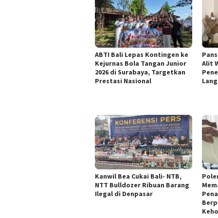
ABTI Bali Lepas Kontingen ke
Pans
Kejurnas Bola Tangan Junior
Alit
2026 di Surabaya, Targetkan
Pene
Prestasi Nasional
Lang
Kanwil Bea Cukai Bali- NTB,
Pole
NTT Bulldozer Ribuan Barang
Mema
Ilegal di Denpasar
Pena
Berp
Keh