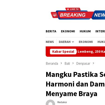
Loncat
ke
konten
BERITA
EKONOMI
HUKUM
INTER
NEWS
DAERAH
EKONOMI
HUK
git Biru Demokrat di Pantai Lembeng, 250 Kader Aksi Bersih Pant
Kabar Spesial
Beranda
Bali
Denpasar
Mangku Pastika Se
Harmoni dan Dama
Menyame Braya
Redaksi