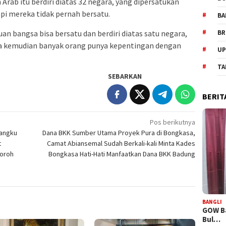
Arab itu berdiri diatas 32 negara, yang dipersatukan
api mereka tidak pernah bersatu.
BA
uan bangsa bisa bersatu dan berdiri diatas satu negara,
BR
nya kemudian banyak orang punya kepentingan dengan
UP
TA
SEBARKAN
BERIT
Pos berikutnya
angku
Dana BKK Sumber Utama Proyek Pura di Bongkasa,
t
Camat Abiansemal Sudah Berkali-kali Minta Kades
loroh
Bongkasa Hati-Hati Manfaatkan Dana BKK Badung
BANGLI
GOW Ba
Bul…