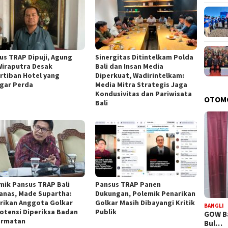
us TRAP Dipuji, Agung
Sinergitas Ditintelkam Polda
 Wiraputra Desak
Bali dan Insan Media
rtiban Hotel yang
Diperkuat, Wadirintelkam:
gar Perda
Media Mitra Strategis Jaga
Kondusivitas dan Pariwisata
OTOM
Bali
mik Pansus TRAP Bali
Pansus TRAP Panen
nas, Made Supartha:
Dukungan, Polemik Penarikan
rikan Anggota Golkar
Golkar Masih Dibayangi Kritik
BANGLI
otensi Diperiksa Badan
Publik
GOW Ba
ormatan
Bul…