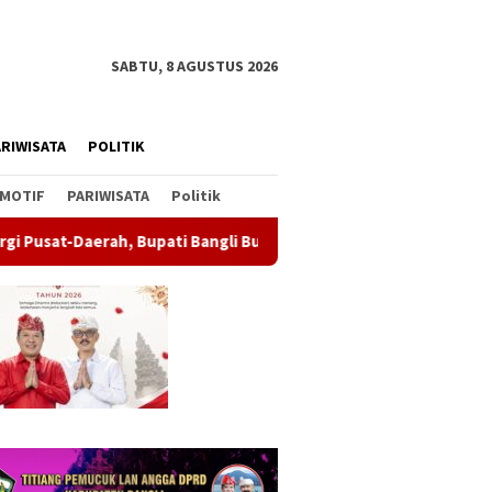
SABTU, 8 AGUSTUS 2026
RIWISATA
POLITIK
MOTIF
PARIWISATA
Politik
upati Bangli Buka Sosialisasi RUU Satu Data Indonesia
Wab