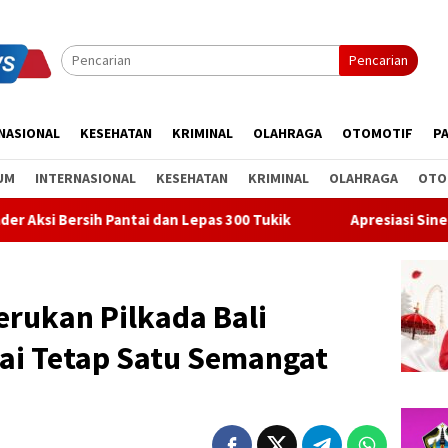
Pencarian
NASIONAL
KESEHATAN
KRIMINAL
OLAHRAGA
OTOMOTIF
PA
UM
INTERNASIONAL
KESEHATAN
KRIMINAL
OLAHRAGA
OTO
ai dan Lepas 300 Tukik
Apresiasi Sinergi Pusat-Daerah, B
rukan Pilkada Bali
i Tetap Satu Semangat