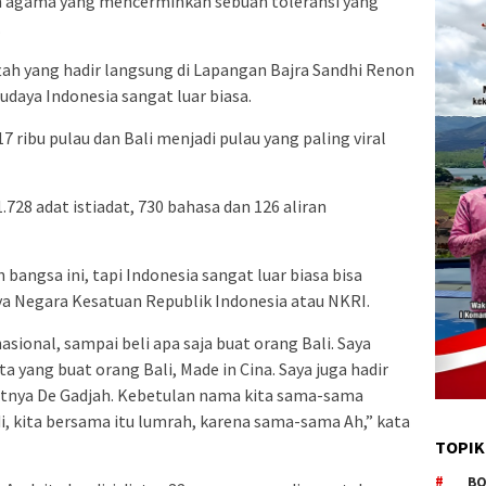
oh agama yang mencerminkan sebuah toleransi yang
.
tah yang hadir langsung di Lapangan Bajra Sandhi Renon
daya Indonesia sangat luar biasa.
17 ribu pulau dan Bali menjadi pulau yang paling viral
 1.728 adat istiadat, 730 bahasa dan 126 aliran
angsa ini, tapi Indonesia sangat luar biasa bisa
a Negara Kesatuan Republik Indonesia atau NKRI.
nasional, sampai beli apa saja buat orang Bali. Saya
a yang buat orang Bali, Made in Cina. Saya juga hadir
atnya De Gadjah. Kebetulan nama kita sama-sama
di, kita bersama itu lumrah, karena sama-sama Ah,” kata
TOPIK
BO