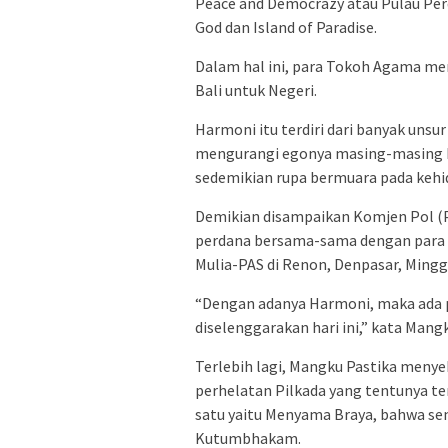
Peace and Democrazy atau Pulau Perd
God dan Island of Paradise.
Dalam hal ini, para Tokoh Agama m
Bali untuk Negeri.
Harmoni itu terdiri dari banyak uns
mengurangi egonya masing-masing h
sedemikian rupa bermuara pada keh
Demikian disampaikan Komjen Pol (Pu
perdana bersama-sama dengan para
Mulia-PAS di Renon, Denpasar, Mingg
“Dengan adanya Harmoni, maka ada pe
diselenggarakan hari ini,” kata Mangk
Terlebih lagi, Mangku Pastika menyeb
perhelatan Pilkada yang tentunya t
satu yaitu Menyama Braya, bahwa se
Kutumbhakam.