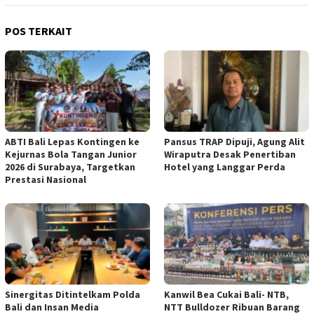
POS TERKAIT
ABTI Bali Lepas Kontingen ke
Pansus TRAP Dipuji, Agung Alit
Kejurnas Bola Tangan Junior
Wiraputra Desak Penertiban
2026 di Surabaya, Targetkan
Hotel yang Langgar Perda
Prestasi Nasional
Sinergitas Ditintelkam Polda
Kanwil Bea Cukai Bali- NTB,
Bali dan Insan Media
NTT Bulldozer Ribuan Barang