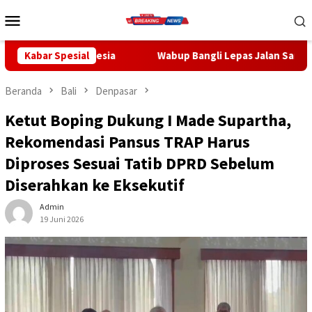
Loncat
Menu
ke
Mobile
konten
nesia
Kabar Spesial
Wabup Bangli Lepas Jalan Santai, Awali Rangkaian 
Beranda
Bali
Denpasar
Ketut Boping Dukung I Made Supartha,
Rekomendasi Pansus TRAP Harus
Diproses Sesuai Tatib DPRD Sebelum
Diserahkan ke Eksekutif
Admin
19 Juni 2026