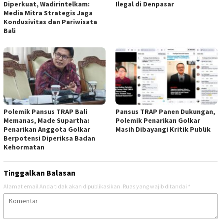
Diperkuat, Wadirintelkam:
Ilegal di Denpasar
Media Mitra Strategis Jaga
Kondusivitas dan Pariwisata
Bali
Polemik Pansus TRAP Bali
Pansus TRAP Panen Dukungan,
Memanas, Made Supartha:
Polemik Penarikan Golkar
Penarikan Anggota Golkar
Masih Dibayangi Kritik Publik
Berpotensi Diperiksa Badan
Kehormatan
Tinggalkan Balasan
Alamat email Anda tidak akan dipublikasikan.
Ruas yang wajib ditandai
*