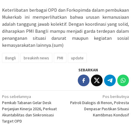
​Keterlibatan berbagai OPD dan Forkopimda dalam pembukaan
Mukerkab ini memperlihatkan bahwa urusan kemanusiaan
adalah tanggung jawab kolektif. Dengan koordinasi yang solid,
diharapkan PMI Bangli mampu menjadi garda terdepan dalam
penanganan situasi darurat maupun kegiatan sosial
kemasyarakatan lainnya.(sum)
Bangli
breakinh news
PMI
update
SEBARKAN
Navigasi
Pos sebelumnya
Pos berikutnya
Pemkab Tabanan Gelar Desk
Patroli Dialogis di Renon, Polresta
pos
Perjanjian Kinerja 2026, Perkuat
Denpasar Pastikan Situasi
Akuntabilitas dan Sinkronisasi
Kamtibmas Kondusif
Target OPD