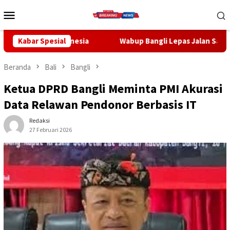
Loncat
Menu
ke
Mobile
konten
ia
Kabar Spesial
Wabup Bangli Lepas Jalan Santai, Awali Rangkaian Pe
Beranda
Bali
Bangli
Ketua DPRD Bangli Meminta PMI Akurasi
Data Relawan Pendonor Berbasis IT
Redaksi
27 Februari 2026