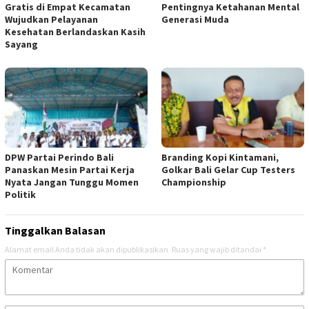
Gratis di Empat Kecamatan
Pentingnya Ketahanan Mental
Wujudkan Pelayanan
Generasi Muda
Kesehatan Berlandaskan Kasih
Sayang
DPW Partai Perindo Bali
Branding Kopi Kintamani,
Panaskan Mesin Partai Kerja
Golkar Bali Gelar Cup Testers
Nyata Jangan Tunggu Momen
Championship
Politik
Tinggalkan Balasan
Alamat email Anda tidak akan dipublikasikan.
Ruas yang wajib ditandai
*