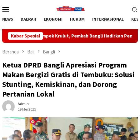
Loncat
Menu
ke
Mobile
konten
NEWS
DAERAH
EKONOMI
HUKUM
INTERNASIONAL
KES
Krulut, Pemkab Bangli Hadirkan Pengobatan Gratis di Empat Ke
Kabar Spesial
Beranda
Bali
Bangli
Ketua DPRD Bangli Apresiasi Program
Makan Bergizi Gratis di Tembuku: Solusi
Stunting, Kemiskinan, dan Dorong
Pertanian Lokal
Admin
19 Mei 2025