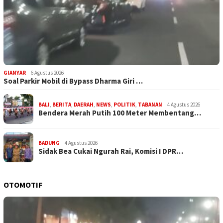
GIANYAR
6 Agustus 2026
Soal Parkir Mobil di Bypass Dharma Giri …
BALI
,
BERITA
,
DAERAH
,
NEWS
,
POLITIK
,
TABANAN
4 Agustus 2026
Bendera Merah Putih 100 Meter Membentang…
BADUNG
4 Agustus 2026
Sidak Bea Cukai Ngurah Rai, Komisi I DPR…
OTOMOTIF