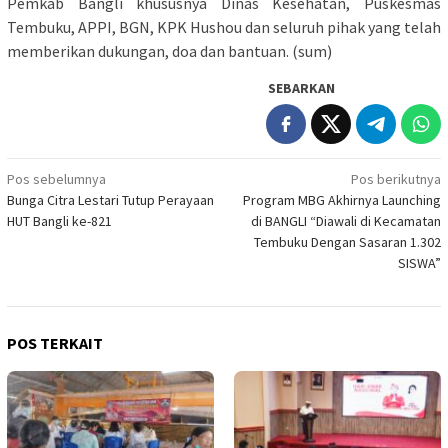
Pemkab Bangli khususnya Dinas Kesehatan, Puskesmas
Tembuku, APPI, BGN, KPK Hushou dan seluruh pihak yang telah
memberikan dukungan, doa dan bantuan. (sum)
SEBARKAN
Navigasi
Pos sebelumnya
Pos berikutnya
Bunga Citra Lestari Tutup Perayaan
Program MBG Akhirnya Launching
pos
HUT Bangli ke-821
di BANGLI “Diawali di Kecamatan
Tembuku Dengan Sasaran 1.302
SISWA”
POS TERKAIT