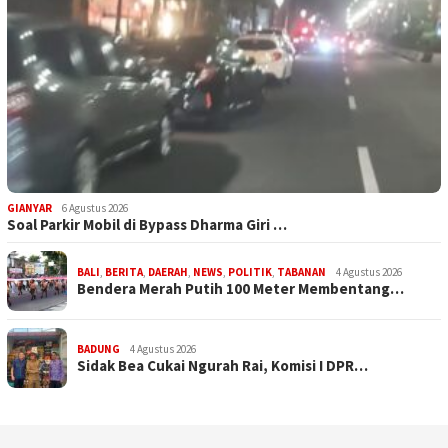
GIANYAR
6 Agustus 2026
Soal Parkir Mobil di Bypass Dharma Giri …
BALI
,
BERITA
,
DAERAH
,
NEWS
,
POLITIK
,
TABANAN
4 Agustus 2026
Bendera Merah Putih 100 Meter Membentang…
BADUNG
4 Agustus 2026
Sidak Bea Cukai Ngurah Rai, Komisi I DPR…