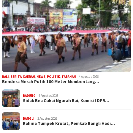
BALI
,
BERITA
,
DAERAH
,
NEWS
,
POLITIK
,
TABANAN
4 Agustus 2026
Bendera Merah Putih 100 Meter Membentang…
BADUNG
4 Agustus 2026
Sidak Bea Cukai Ngurah Rai, Komisi I DPR…
BANGLI
2 Agustus 2026
Rahina Tumpek Krulut, Pemkab Bangli Hadi…