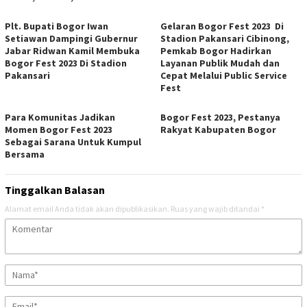
Plt. Bupati Bogor Iwan
Gelaran Bogor Fest 2023 Di
Setiawan Dampingi Gubernur
Stadion Pakansari Cibinong,
Jabar Ridwan Kamil Membuka
Pemkab Bogor Hadirkan
Bogor Fest 2023 Di Stadion
Layanan Publik Mudah dan
Pakansari
Cepat Melalui Public Service
Fest
Para Komunitas Jadikan
Bogor Fest 2023, Pestanya
Momen Bogor Fest 2023
Rakyat Kabupaten Bogor
Sebagai Sarana Untuk Kumpul
Bersama
Tinggalkan Balasan
Alamat email Anda tidak akan dipublikasikan.
Ruas yang wajib ditandai
*