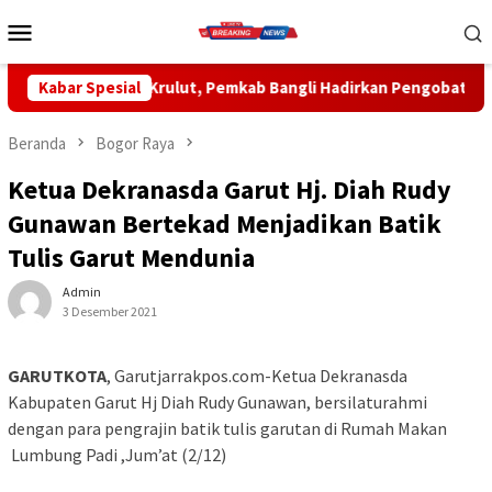
Loncat
Menu
ke
Mobile
konten
t, Pemkab Bangli Hadirkan Pengobatan Gratis di Empat Kecama
Kabar Spesial
Beranda
Bogor Raya
Ketua Dekranasda Garut Hj. Diah Rudy
Gunawan Bertekad Menjadikan Batik
Tulis Garut Mendunia
Admin
3 Desember 2021
GARUTKOTA
, Garutjarrakpos.com-Ketua Dekranasda
Kabupaten Garut Hj Diah Rudy Gunawan, bersilaturahmi
dengan para pengrajin batik tulis garutan di Rumah Makan
Lumbung Padi ,Jum’at (2/12)