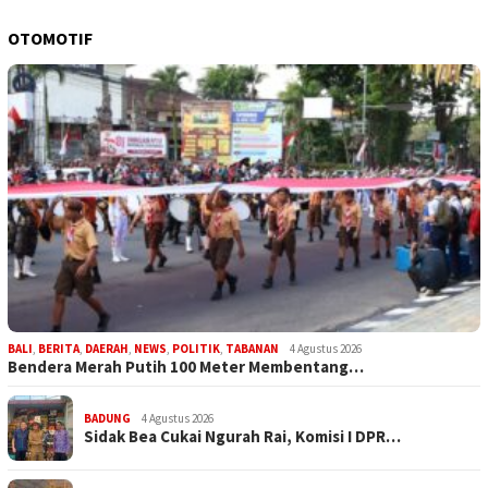
OTOMOTIF
BALI
,
BERITA
,
DAERAH
,
NEWS
,
POLITIK
,
TABANAN
4 Agustus 2026
Bendera Merah Putih 100 Meter Membentang…
BADUNG
4 Agustus 2026
Sidak Bea Cukai Ngurah Rai, Komisi I DPR…