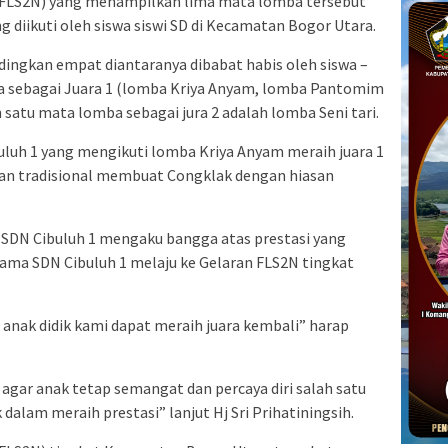
 (FLS2N) yang menampilkan lima mata lomba tersebut
g diikuti oleh siswa siswi SD di Kecamatan Bogor Utara.
dingkan empat diantaranya dibabat habis oleh siswa –
ba sebagai Juara 1 (lomba Kriya Anyam, lomba Pantomim
satu mata lomba sebagai jura 2 adalah lomba Seni tari.
buluh 1 yang mengikuti lomba Kriya Anyam meraih juara 1
n tradisional membuat Congklak dengan hiasan
ah SDN Cibuluh 1 mengaku bangga atas prestasi yang
ama SDN Cibuluh 1 melaju ke Gelaran FLS2N tingkat
anak didik kami dapat meraih juara kembali” harap
gar anak tetap semangat dan percaya diri salah satu
 dalam meraih prestasi” lanjut Hj Sri Prihatiningsih.