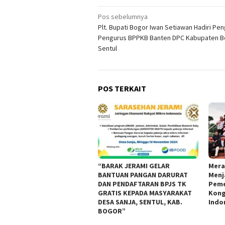
Navigasi
Pos sebelumnya
Plt. Bupati Bogor Iwan Setiawan Hadiri Pe
pos
Pengurus BPPKB Banten DPC Kabupaten B
Sentul
POS TERKAIT
“BARAK JERAMI GELAR
Mera
BANTUAN PANGAN DARURAT
Menj
DAN PENDAFTARAN BPJS TK
Peme
GRATIS KEPADA MASYARAKAT
Kong
DESA SANJA, SENTUL, KAB.
Indo
BOGOR”