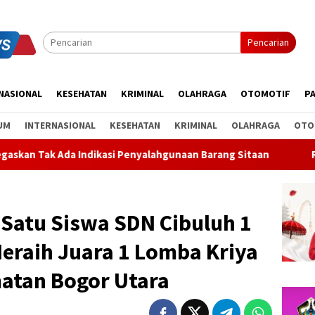
Pencarian
NASIONAL
KESEHATAN
KRIMINAL
OLAHRAGA
OTOMOTIF
PA
UM
INTERNASIONAL
KESEHATAN
KRIMINAL
OLAHRAGA
OTO
dikasi Penyalahgunaan Barang Sitaan
Rahina Tumpek Krul
 Satu Siswa SDN Cibuluh 1
eraih Juara 1 Lomba Kriya
atan Bogor Utara