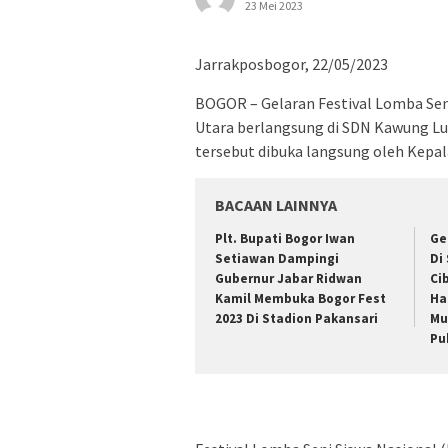
23 Mei 2023
Jarrakposbogor, 22/05/2023
BOGOR – Gelaran Festival Lomba Sen
Utara berlangsung di SDN Kawung Lu
tersebut dibuka langsung oleh Kepal
BACAAN LAINNYA
Plt. Bupati Bogor Iwan
Ge
Setiawan Dampingi
Di
Gubernur Jabar Ridwan
Ci
Kamil Membuka Bogor Fest
Ha
2023 Di Stadion Pakansari
Mu
Pu