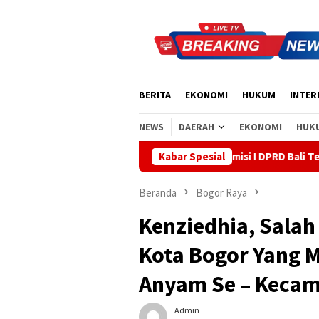
Loncat
ke
konten
BERITA
EKONOMI
HUKUM
INTER
NEWS
DAERAH
EKONOMI
HUK
dak Bea Cukai Ngurah Rai, Komisi I DPRD Bali Tegaskan Tak Ada In
Kabar Spesial
Beranda
Bogor Raya
Kenziedhia, Salah
Kota Bogor Yang M
Anyam Se – Kecam
Admin