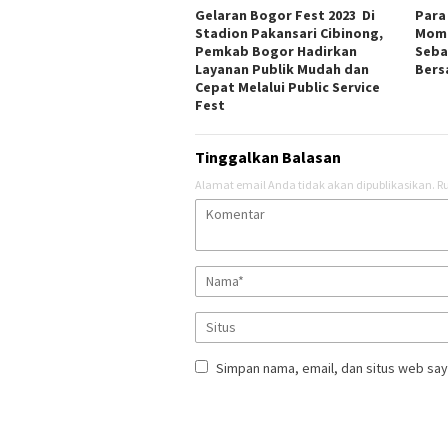
Gelaran Bogor Fest 2023 Di
Para
Stadion Pakansari Cibinong,
Mome
Pemkab Bogor Hadirkan
Seba
Layanan Publik Mudah dan
Ber
Cepat Melalui Public Service
Fest
Tinggalkan Balasan
Alamat email Anda tidak akan dipublikasikan.
Ru
Simpan nama, email, dan situs web say