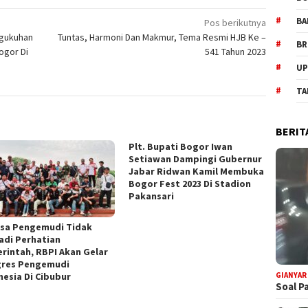
BA
Pos berikutnya
ngukuhan
Tuntas, Harmoni Dan Makmur, Tema Resmi HJB Ke –
BR
ogor Di
541 Tahun 2023
UP
TA
BERIT
Plt. Bupati Bogor Iwan
Setiawan Dampingi Gubernur
Jabar Ridwan Kamil Membuka
Bogor Fest 2023 Di Stadion
Pakansari
sa Pengemudi Tidak
adi Perhatian
rintah, RBPI Akan Gelar
res Pengemudi
nesia Di Cibubur
GIANYAR
Soal P