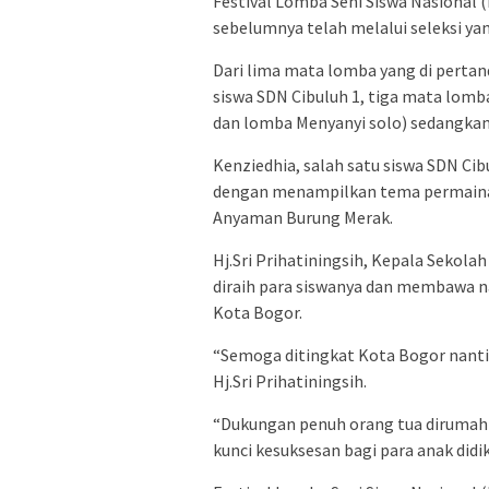
Festival Lomba Seni Siswa Nasional
sebelumnya telah melalui seleksi yan
Dari lima mata lomba yang di pertan
siswa SDN Cibuluh 1, tiga mata lom
dan lomba Menyanyi solo) sedangkan 
Kenziedhia, salah satu siswa SDN Ci
dengan menampilkan tema permaina
Anyaman Burung Merak.
Hj.Sri Prihatiningsih, Kepala Sekol
diraih para siswanya dan membawa n
Kota Bogor.
“Semoga ditingkat Kota Bogor nanti 
Hj.Sri Prihatiningsih.
“Dukungan penuh orang tua dirumah a
kunci kesuksesan bagi para anak didik