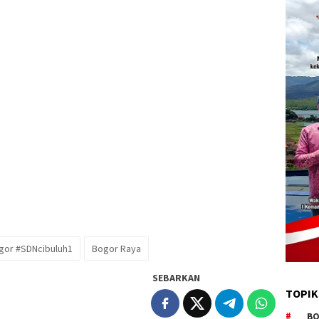
gor #SDNcibuluh1
Bogor Raya
SEBARKAN
TOPIK
BO