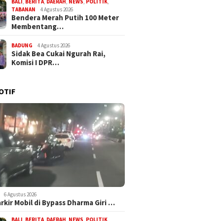
BALI
,
BERITA
,
DAERAH
,
NEWS
,
POLITIK
,
TABANAN
4 Agustus 2026
Bendera Merah Putih 100 Meter
Membentang…
BADUNG
4 Agustus 2026
Sidak Bea Cukai Ngurah Rai,
Komisi I DPR…
OTIF
6 Agustus 2026
arkir Mobil di Bypass Dharma Giri …
BALI
,
BERITA
,
DAERAH
,
NEWS
,
POLITIK
,