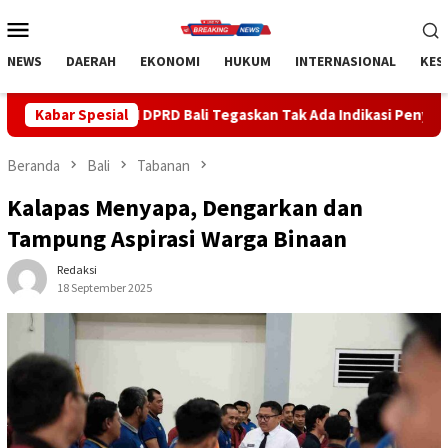
Loncat
Menu
ke
Mobile
konten
NEWS
DAERAH
EKONOMI
HUKUM
INTERNASIONAL
KES
DPRD Bali Tegaskan Tak Ada Indikasi Penyalahgunaan Barang Sitaa
Kabar Spesial
Beranda
Bali
Tabanan
Kalapas Menyapa, Dengarkan dan
Tampung Aspirasi Warga Binaan
Redaksi
18 September 2025