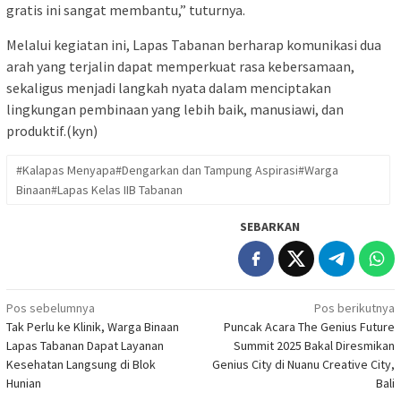
gratis ini sangat membantu,” tuturnya.
Melalui kegiatan ini, Lapas Tabanan berharap komunikasi dua
arah yang terjalin dapat memperkuat rasa kebersamaan,
sekaligus menjadi langkah nyata dalam menciptakan
lingkungan pembinaan yang lebih baik, manusiawi, dan
produktif.(kyn)
#Kalapas Menyapa#Dengarkan dan Tampung Aspirasi#Warga
Binaan#Lapas Kelas IIB Tabanan
SEBARKAN
Navigasi
Pos sebelumnya
Pos berikutnya
Tak Perlu ke Klinik, Warga Binaan
Puncak Acara The Genius Future
pos
Lapas Tabanan Dapat Layanan
Summit 2025 Bakal Diresmikan
Kesehatan Langsung di Blok
Genius City di Nuanu Creative City,
Hunian
Bali