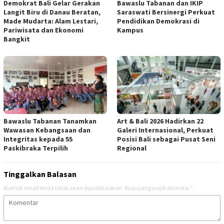
Demokrat Bali Gelar Gerakan
Bawaslu Tabanan dan IKIP
Langit Biru di Danau Beratan,
Saraswati Bersinergi Perkuat
Made Mudarta: Alam Lestari,
Pendidikan Demokrasi di
Pariwisata dan Ekonomi
Kampus
Bangkit
Bawaslu Tabanan Tanamkan
Art & Bali 2026 Hadirkan 22
Wawasan Kebangsaan dan
Galeri Internasional, Perkuat
Integritas kepada 55
Posisi Bali sebagai Pusat Seni
Paskibraka Terpilih
Regional
Tinggalkan Balasan
Alamat email Anda tidak akan dipublikasikan.
Ruas yang wajib ditandai
*