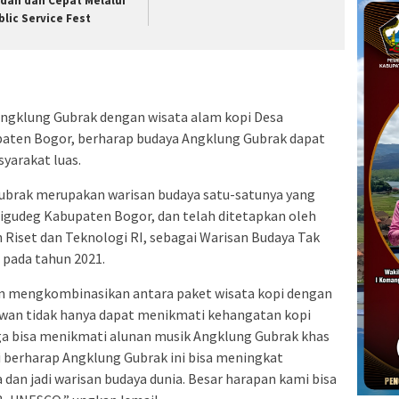
dah dan Cepat Melalui
blic Service Fest
gklung Gubrak dengan wisata alam kopi Desa
aten Bogor, berharap budaya Angklung Gubrak dapat
yarakat luas.
Gubrak merupakan warisan budaya satu-satunya yang
Cigudeg Kabupaten Bogor, dan telah ditetapkan oleh
Riset dan Teknologi RI, sebagai Warisan Budaya Tak
 pada tahun 2021.
an mengkombinasikan antara paket wisata kopi dengan
awan tidak hanya dapat menikmati kehangatan kopi
ga bisa menikmati alunan musik Angklung Gubrak khas
i berharap Angklung Gubrak ini bisa meningkat
 dan jadi warisan budaya dunia. Besar harapan kami bisa