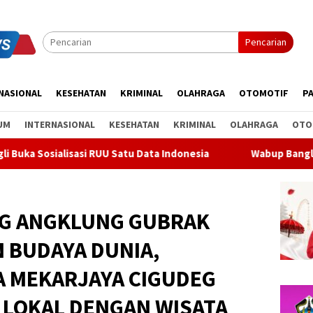
Pencarian
NASIONAL
KESEHATAN
KRIMINAL
OLAHRAGA
OTOMOTIF
PA
UM
INTERNASIONAL
KESEHATAN
KRIMINAL
OLAHRAGA
OTO
si RUU Satu Data Indonesia
Wabup Bangli Lepas Jalan Sant
G ANGKLUNG GUBRAK
 BUDAYA DUNIA,
A MEKARJAYA CIGUDEG
 LOKAL DENGAN WISATA