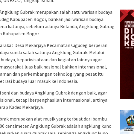
, UNESCO,” ungkap Ismail.
Angklung Gubrak merupakan salah satu warisan budaya
deg Kabupaten Bogor, bahkan jadi warisan budaya
arena katanya, sebelum adanya Belanda, Angklung Gubrag
on Kabupaten Bogor.
yarakat Desa Mekarjaya Kecamatan Cigudeg berperan
udaya sunda salah satunya Angklung Gubrak. Melalui
 budaya, kepariwisataan dan kegiatan lainnya agar
masyarakat luas baik nasional bahkan internasional,
zaman dan perkembangan teknologi yang pesat itu
trasi budaya luar masuk ke Indonesia.
isi seni dan budaya Angklung Gubrak dengan baik, agar
isional, tetapi berpenghasilan internasional, artinya
arap Kades Mekarjaya.
brak merupakan alat musik yang terbuat dari bambu
100 centimeter. Angklung Gubrak adalah angklung kuno
eluarkan suara gubrak saja, sehingga angklung kuno