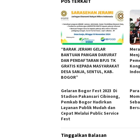
POS TERKAIT
“BARAK JERAMI GELAR
Mera
BANTUAN PANGAN DARURAT
Menj
DAN PENDAFTARAN BPJS TK
Peme
GRATIS KEPADA MASYARAKAT
Kong
DESA SANJA, SENTUL, KAB.
Indo
BOGOR”
Gelaran Bogor Fest 2023 Di
Para
Stadion Pakansari Cibinong,
Mome
Pemkab Bogor Hadirkan
Seba
Layanan Publik Mudah dan
Ber
Cepat Melalui Public Service
Fest
Tinggalkan Balasan