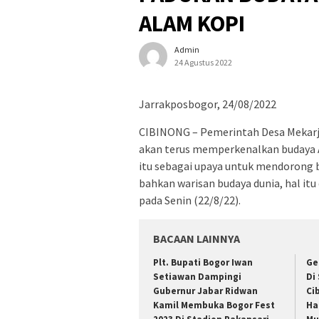
ALAM KOPI
Admin
24 Agustus 2022
Jarrakposbogor, 24/08/2022
CIBINONG – Pemerintah Desa Mekar
akan terus memperkenalkan budaya A
itu sebagai upaya untuk mendorong 
bahkan warisan budaya dunia, hal it
pada Senin (22/8/22).
BACAAN LAINNYA
Plt. Bupati Bogor Iwan
Ge
Setiawan Dampingi
Di
Gubernur Jabar Ridwan
Ci
Kamil Membuka Bogor Fest
Ha