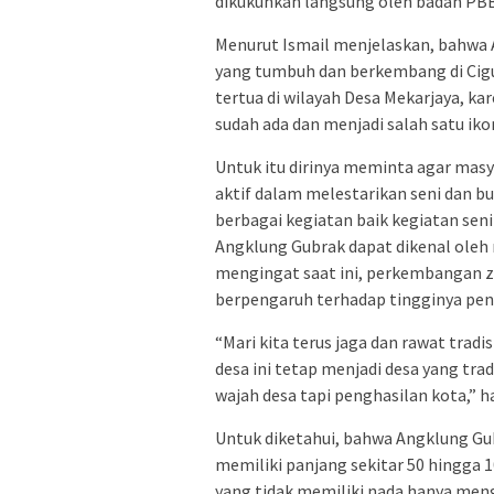
dikukuhkan langsung oleh badan PBB
Menurut Ismail menjelaskan, bahwa 
yang tumbuh dan berkembang di Cigu
tertua di wilayah Desa Mekarjaya, k
sudah ada dan menjadi salah satu ik
Untuk itu dirinya meminta agar mas
aktif dalam melestarikan seni dan b
berbagai kegiatan baik kegiatan seni
Angklung Gubrak dapat dikenal oleh 
mengingat saat ini, perkembangan 
berpengaruh terhadap tingginya pene
“Mari kita terus jaga dan rawat trad
desa ini tetap menjadi desa yang trad
wajah desa tapi penghasilan kota,” h
Untuk diketahui, bahwa Angklung Gu
memiliki panjang sekitar 50 hingga 
yang tidak memiliki nada hanya meng