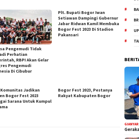
BA
Plt. Bupati Bogor Iwan
Setiawan Dampingi Gubernur
BR
Jabar Ridwan Kamil Membuka
Bogor Fest 2023 Di Stadion
UP
Pakansari
TA
sa Pengemudi Tidak
adi Perhatian
BERIT
rintah, RBPI Akan Gelar
res Pengemudi
nesia Di Cibubur
 Komunitas Jadikan
Bogor Fest 2023, Pestanya
n Bogor Fest 2023
Rakyat Kabupaten Bogor
gai Sarana Untuk Kumpul
sama
GIANYAR
Geraka