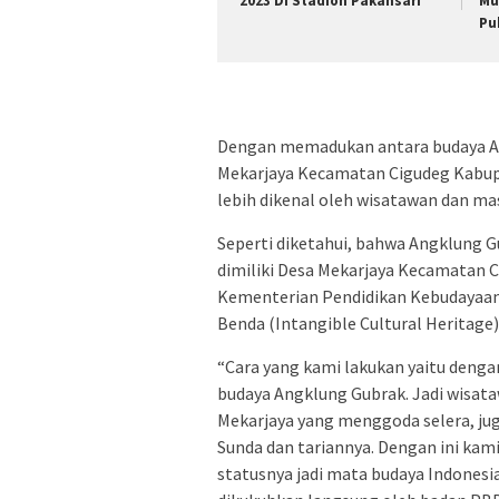
2023 Di Stadion Pakansari
Mu
Pu
Dengan memadukan antara budaya An
Mekarjaya Kecamatan Cigudeg Kabup
lebih dikenal oleh wisatawan dan mas
Seperti diketahui, bahwa Angklung 
dimiliki Desa Mekarjaya Kecamatan 
Kementerian Pendidikan Kebudayaan 
Benda (Intangible Cultural Heritage)
“Cara yang kami lakukan yaitu deng
budaya Angklung Gubrak. Jadi wisat
Mekarjaya yang menggoda selera, ju
Sunda dan tariannya. Dengan ini kam
statusnya jadi mata budaya Indonesia