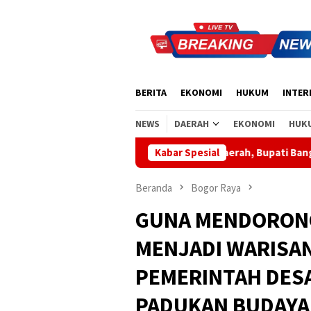
Loncat
ke
konten
BERITA
EKONOMI
HUKUM
INTER
NEWS
DAERAH
EKONOMI
HUK
Apresiasi Sinergi Pusat-Daerah, Bupati Bangli Buka Sosialisa
Kabar Spesial
Beranda
Bogor Raya
GUNA MENDORON
MENJADI WARISAN
PEMERINTAH DES
PADUKAN BUDAYA