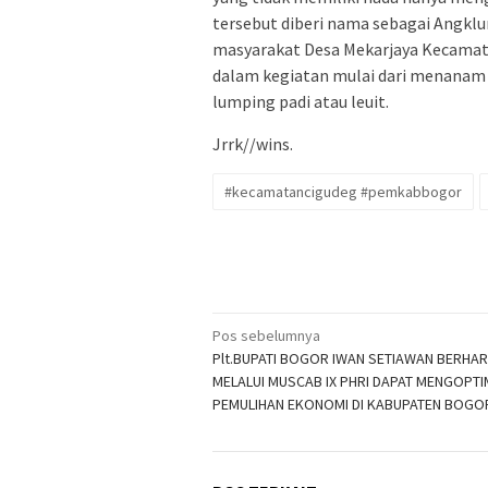
tersebut diberi nama sebagai Angklu
masyarakat Desa Mekarjaya Kecamat
dalam kegiatan mulai dari menanam
lumping padi atau leuit.
Jrrk//wins.
#kecamatancigudeg #pemkabbogor
Navigasi
Pos sebelumnya
Plt.BUPATI BOGOR IWAN SETIAWAN BERHA
pos
MELALUI MUSCAB IX PHRI DAPAT MENGOPT
PEMULIHAN EKONOMI DI KABUPATEN BOG