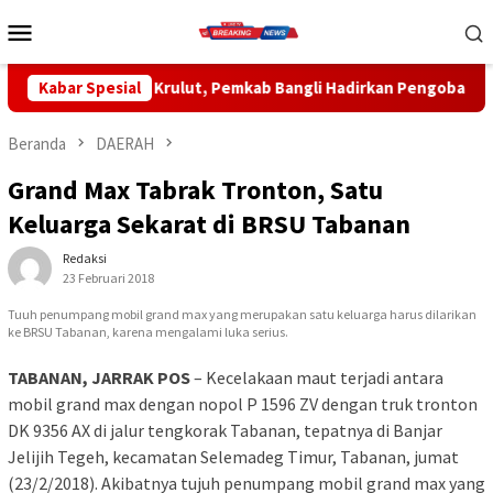
Loncat
Menu
ke
Mobile
konten
 Pemkab Bangli Hadirkan Pengobatan Gratis di Empat Kecamatan
Kabar Spesial
Beranda
DAERAH
Grand Max Tabrak Tronton, Satu
Keluarga Sekarat di BRSU Tabanan
Redaksi
23 Februari 2018
Tuuh penumpang mobil grand max yang merupakan satu keluarga harus dilarikan
ke BRSU Tabanan, karena mengalami luka serius.
TABANAN, JARRAK POS
– Kecelakaan maut terjadi antara
mobil grand max dengan nopol P 1596 ZV dengan truk tronton
DK 9356 AX di jalur tengkorak Tabanan, tepatnya di Banjar
Jelijih Tegeh, kecamatan Selemadeg Timur, Tabanan, jumat
(23/2/2018). Akibatnya tujuh penumpang mobil grand max yang