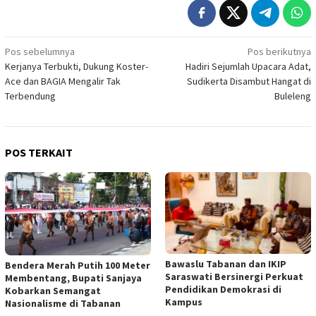
Navigasi
Pos sebelumnya
Pos berikutnya
Kerjanya Terbukti, Dukung Koster-
Hadiri Sejumlah Upacara Adat,
pos
Ace dan BAGIA Mengalir Tak
Sudikerta Disambut Hangat di
Terbendung
Buleleng
POS TERKAIT
Bawaslu Tabanan dan IKIP
Bendera Merah Putih 100 Meter
Saraswati Bersinergi Perkuat
Membentang, Bupati Sanjaya
Pendidikan Demokrasi di
Kobarkan Semangat
Kampus
Nasionalisme di Tabanan