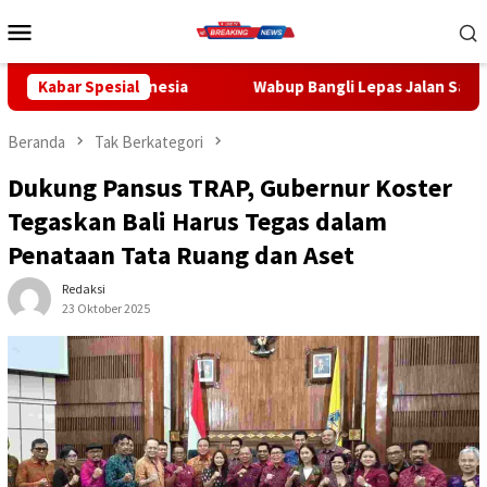
Loncat
Menu
ke
Mobile
konten
sia
Kabar Spesial
Wabup Bangli Lepas Jalan Santai, Awali Rangkaian P
Beranda
Tak Berkategori
Dukung Pansus TRAP, Gubernur Koster
Tegaskan Bali Harus Tegas dalam
Penataan Tata Ruang dan Aset
Redaksi
23 Oktober 2025