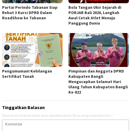
Partai Perindo Tabanan Siap
Bola Tangan Ukir Sejarah di
Rebut 3 Kursi DPRD Dalam
PORJAR Bali 2026, Langkah
RoadShow ke Tabanan
Awal Cetak Atlet Menuju
Panggung Dunia
Pengumuman! Kehilangan
Pimpinan dan Anggota DPRD
Sertifikat Tanah
Kabupaten Bangli
Mengucapkan Selamat Hari
Ulang Tahun Kabupaten Bangli
Ke-822
Tinggalkan Balasan
Alamat email Anda tidak akan dipublikasikan.
Ruas yang wajib ditandai
*