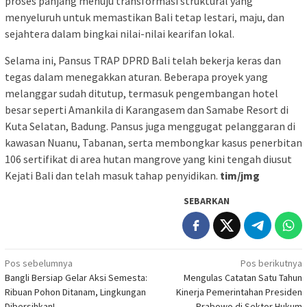
proses panjang menuju transformasi struktural yang
menyeluruh untuk memastikan Bali tetap lestari, maju, dan
sejahtera dalam bingkai nilai-nilai kearifan lokal.
Selama ini, Pansus TRAP DPRD Bali telah bekerja keras dan
tegas dalam menegakkan aturan. Beberapa proyek yang
melanggar sudah ditutup, termasuk pengembangan hotel
besar seperti Amankila di Karangasem dan Samabe Resort di
Kuta Selatan, Badung. Pansus juga menggugat pelanggaran di
kawasan Nuanu, Tabanan, serta membongkar kasus penerbitan
106 sertifikat di area hutan mangrove yang kini tengah diusut
Kejati Bali dan telah masuk tahap penyidikan.
tim/jmg
SEBARKAN
Navigasi
Pos sebelumnya
Pos berikutnya
Bangli Bersiap Gelar Aksi Semesta:
Mengulas Catatan Satu Tahun
pos
Ribuan Pohon Ditanam, Lingkungan
Kinerja Pemerintahan Presiden
Dibersihkan!
Prabowo di Sektor Hukum