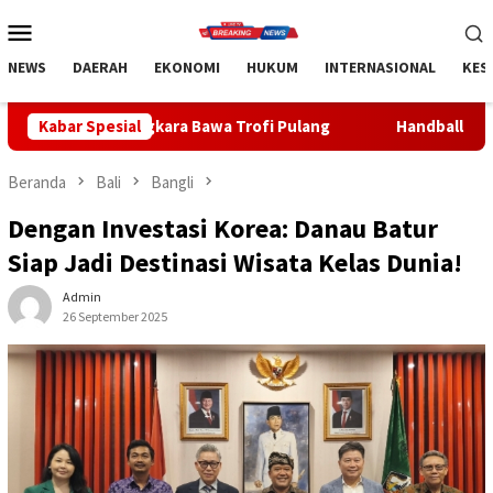
Loncat
Menu
ke
Mobile
konten
NEWS
DAERAH
EKONOMI
HUKUM
INTERNASIONAL
KES
ara Bawa Trofi Pulang
Kabar Spesial
Handball Bali Juara Kejurnas U-19
Beranda
Bali
Bangli
Dengan Investasi Korea: Danau Batur
Siap Jadi Destinasi Wisata Kelas Dunia!
Admin
26 September 2025