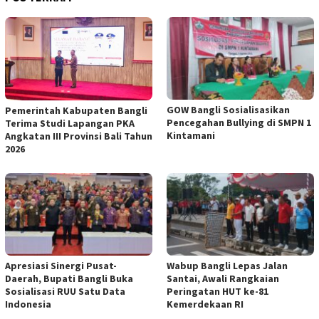
GOW Bangli Sosialisasikan
Pemerintah Kabupaten Bangli
Pencegahan Bullying di SMPN 1
Terima Studi Lapangan PKA
Kintamani
Angkatan III Provinsi Bali Tahun
2026
Apresiasi Sinergi Pusat-
Wabup Bangli Lepas Jalan
Daerah, Bupati Bangli Buka
Santai, Awali Rangkaian
Sosialisasi RUU Satu Data
Peringatan HUT ke-81
Indonesia
Kemerdekaan RI