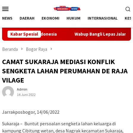
Loncat
Menu
ke
Mobile
konten
NEWS
DAERAH
EKONOMI
HUKUM
INTERNASIONAL
KES
ndonesia
Kabar Spesial
Wabup Bangli Lepas Jalan Santai, Awali Rangka
Beranda
Bogor Raya
CAMAT SUKARAJA MEDIASI KONFLIK
SENGKETA LAHAN PERUMAHAN DE RAJA
VILAGE
Admin
14 Juni 2022
Jarrakposbogor, 14/06/2022
Sukaraja – Buntut persoalan sengketa lahan keluarga di
kampung Cibitung wetan, desa Nagrak kecamatan Sukaraja,