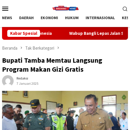
Loncat
Menu
ke
Mobile
konten
NEWS
DAERAH
EKONOMI
HUKUM
INTERNASIONAL
KES
esia
Kabar Spesial
Wabup Bangli Lepas Jalan Santai, Awali Rangkaian 
Beranda
Tak Berkategori
Bupati Tamba Memtau Langsung
Program Makan Gizi Gratis
Redaksi
7 Januari 2025