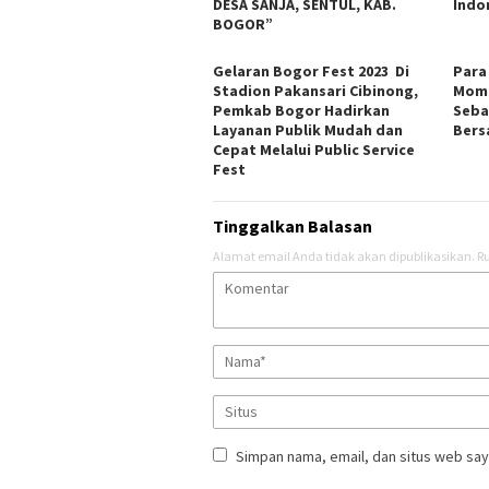
DESA SANJA, SENTUL, KAB.
Indo
BOGOR”
Gelaran Bogor Fest 2023 Di
Para
Stadion Pakansari Cibinong,
Mome
Pemkab Bogor Hadirkan
Seba
Layanan Publik Mudah dan
Ber
Cepat Melalui Public Service
Fest
Tinggalkan Balasan
Alamat email Anda tidak akan dipublikasikan.
Ru
Simpan nama, email, dan situs web say