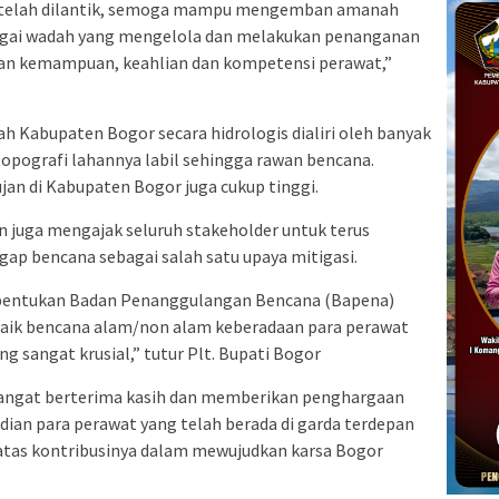
 telah dilantik, semoga mampu mengemban amanah
agai wadah yang mengelola dan melakukan penanganan
an kemampuan, keahlian dan kompetensi perawat,”
h Kabupaten Bogor secara hidrologis dialiri oleh banyak
n topografi lahannya labil sehingga rawan bencana.
ujan di Kabupaten Bogor juga cukup tinggi.
 juga mengajak seluruh stakeholder untuk terus
p bencana sebagai salah satu upaya mitigasi.
bentukan Badan Penanggulangan Bencana (Bapena)
baik bencana alam/non alam keberadaan para perawat
 sangat krusial,” tutur Plt. Bupati Bogor
sangat berterima kasih dan memberikan penghargaan
dian para perawat yang telah berada di garda terdepan
a atas kontribusinya dalam mewujudkan karsa Bogor