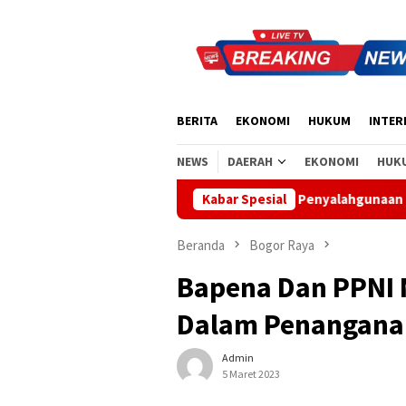
Loncat
ke
konten
BERITA
EKONOMI
HUKUM
INTER
NEWS
DAERAH
EKONOMI
HUK
i Tegaskan Tak Ada Indikasi Penyalahgunaan Barang Sitaan
Kabar Spesial
Beranda
Bogor Raya
Bapena Dan PPNI 
Dalam Penanganan
Admin
5 Maret 2023