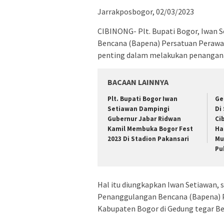
Jarrakposbogor, 02/03/2023
CIBINONG- Plt. Bupati Bogor, Iwan
Bencana (Bapena) Persatuan Perawa
penting dalam melakukan penangana
BACAAN LAINNYA
Plt. Bupati Bogor Iwan
Ge
Setiawan Dampingi
Di
Gubernur Jabar Ridwan
Ci
Kamil Membuka Bogor Fest
Ha
2023 Di Stadion Pakansari
Mu
Pu
Hal itu diungkapkan Iwan Setiawan, 
Penanggulangan Bencana (Bapena) P
Kabupaten Bogor di Gedung tegar Be