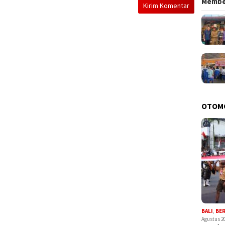
Memb
OTOM
BALI
,
BE
Agustus 2