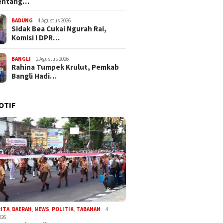
entang…
BADUNG
4 Agustus 2026
Sidak Bea Cukai Ngurah Rai,
Komisi I DPR…
BANGLI
2 Agustus 2026
Rahina Tumpek Krulut, Pemkab
Bangli Hadi…
OTIF
RITA
,
DAERAH
,
NEWS
,
POLITIK
,
TABANAN
4
026