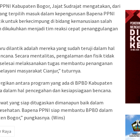
PPNI Kabupaten Bogor, Jajat Sudrajat mengatakan, dari
yang terpilih masuk dalam kepengurusan Bapena PPNI
ntik untuk berkecimpung di bidang kemanusiaan salah
 dikukuhkan menjadi tim reaksi cepat penanggulangan
u dilantik adalah mereka yang sudah teruji dalam hal
ana. Secara mentalitas, pengalaman dan fisik tidak
aja selesai melaksanakan tugas membantu penanganan
melayani masyarakat Cianjur,” tuturnya.
ergikan antara program yang ada di BPBD Kabupaten
 dalam hal pencegahan dan kesiapsiagaan bencana.
wat yang siap ditugaskan dimanapun baik dalam
kesehatan. Bapena PPNI siap membantu BPBD dalam
n Bogor,” pungkasnya. (Wins)
r Raya