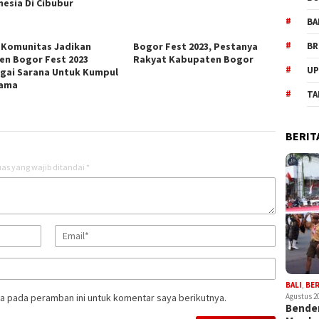
nesia Di Cibubur
BA
 Komunitas Jadikan
Bogor Fest 2023, Pestanya
BR
n Bogor Fest 2023
Rakyat Kabupaten Bogor
UP
gai Sarana Untuk Kumpul
sama
TA
BERIT
as yang wajib ditandai
*
BALI
,
BE
a pada peramban ini untuk komentar saya berikutnya.
Agustus 2
Bender