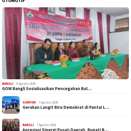
OTOMOTIF
BANGLI
8 Agustus 2026
GOW Bangli Sosialisasikan Pencegahan Bul…
GIANYAR
7 Agustus 2026
Gerakan Langit Biru Demokrat di Pantai L…
BANGLI
7 Agustus 2026
Apresiasi Sinergi Pusat-Daerah, Bupati B…