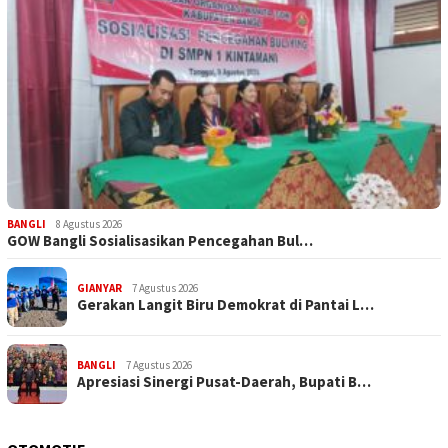
BANGLI
8 Agustus 2026
GOW Bangli Sosialisasikan Pencegahan Bul…
GIANYAR
7 Agustus 2026
Gerakan Langit Biru Demokrat di Pantai L…
BANGLI
7 Agustus 2026
Apresiasi Sinergi Pusat-Daerah, Bupati B…