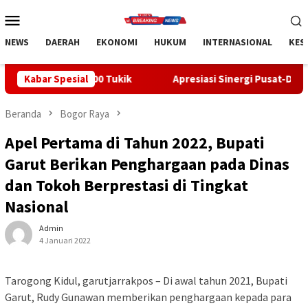
Loncat
Menu
ke
Mobile
konten
NEWS
DAERAH
EKONOMI
HUKUM
INTERNASIONAL
KES
s 300 Tukik
Kabar Spesial
Apresiasi Sinergi Pusat-Daerah, Bupati Bangli
Beranda
Bogor Raya
Apel Pertama di Tahun 2022, Bupati
Garut Berikan Penghargaan pada Dinas
dan Tokoh Berprestasi di Tingkat
Nasional
Admin
4 Januari 2022
Tarogong Kidul, garutjarrakpos – Di awal tahun 2021, Bupati
Garut, Rudy Gunawan memberikan penghargaan kepada para