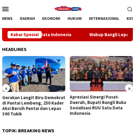
Loncat
Menu
ke
Mobile
konten
NEWS
DAERAH
EKONOMI
HUKUM
INTERNASIONAL
KES
U Satu Data Indonesia
Kabar Spesial
Wabup Bangli Lepas Jalan Santai, 
HEADLINES
«
»
Apresiasi Sinergi Pusat-
Wabup Bangli Lepas Jalan
Daerah, Bupati Bangli Buka
Santai, Awali Rangkaian
Sosialisasi RUU Satu Data
Peringatan HUT ke-81
Indonesia
Kemerdekaan RI
TOPIK:
BREAKING NEWS