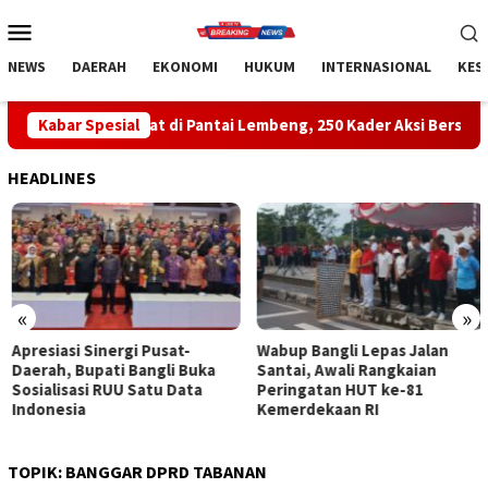
Loncat
Menu
ke
Mobile
konten
NEWS
DAERAH
EKONOMI
HUKUM
INTERNASIONAL
KES
mokrat di Pantai Lembeng, 250 Kader Aksi Bersih Pantai dan Lepa
Kabar Spesial
HEADLINES
«
»
Apresiasi Sinergi Pusat-
Wabup Bangli Lepas Jalan
Daerah, Bupati Bangli Buka
Santai, Awali Rangkaian
Sosialisasi RUU Satu Data
Peringatan HUT ke-81
Indonesia
Kemerdekaan RI
TOPIK:
BANGGAR DPRD TABANAN