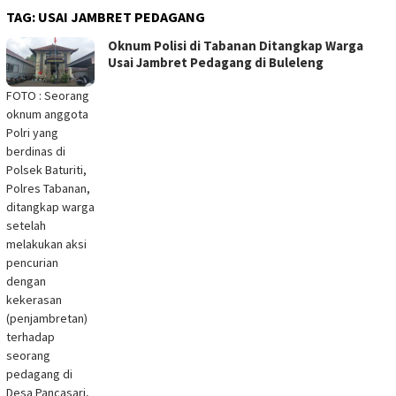
TAG:
USAI JAMBRET PEDAGANG
Oknum Polisi di Tabanan Ditangkap Warga
Usai Jambret Pedagang di Buleleng
FOTO : Seorang
oknum anggota
Polri yang
berdinas di
Polsek Baturiti,
Polres Tabanan,
ditangkap warga
setelah
melakukan aksi
pencurian
dengan
kekerasan
(penjambretan)
terhadap
seorang
pedagang di
Desa Pancasari,