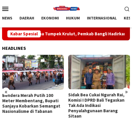
Loncat
Menu
ke
Mobile
konten
NEWS
DAERAH
EKONOMI
HUKUM
INTERNASIONAL
KES
a Tumpek Krulut, Pemkab Bangli Hadirkan Pengobatan Gratis di
Kabar Spesial
HEADLINES
«
»
Sidak Bea Cukai Ngurah Rai,
Rahina Tumpek Krulut,
Komisi I DPRD Bali Tegaskan
Pemkab Bangli Hadirkan
Tak Ada Indikasi
Pengobatan Gratis di Empat
Penyalahgunaan Barang
Kecamatan Wujudkan
Sitaan
Pelayanan Kesehatan
Berlandaskan Kasih Sayang