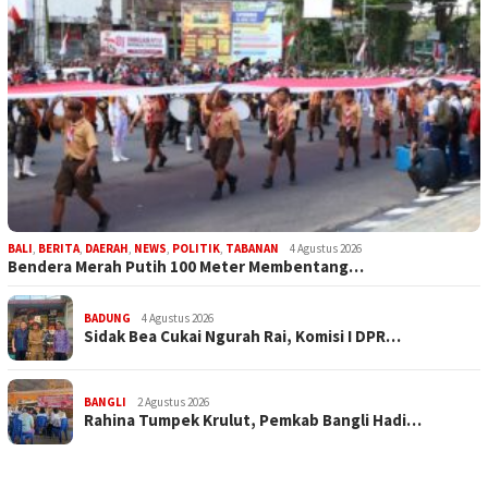
BALI
,
BERITA
,
DAERAH
,
NEWS
,
POLITIK
,
TABANAN
4 Agustus 2026
Bendera Merah Putih 100 Meter Membentang…
BADUNG
4 Agustus 2026
Sidak Bea Cukai Ngurah Rai, Komisi I DPR…
BANGLI
2 Agustus 2026
Rahina Tumpek Krulut, Pemkab Bangli Hadi…