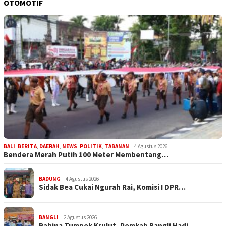
OTOMOTIF
BALI
,
BERITA
,
DAERAH
,
NEWS
,
POLITIK
,
TABANAN
4 Agustus 2026
Bendera Merah Putih 100 Meter Membentang…
BADUNG
4 Agustus 2026
Sidak Bea Cukai Ngurah Rai, Komisi I DPR…
BANGLI
2 Agustus 2026
Rahina Tumpek Krulut, Pemkab Bangli Hadi…