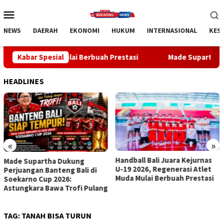
Loncat
Menu
ke
Mobile
konten
NEWS
DAERAH
EKONOMI
HUKUM
INTERNASIONAL
KES
a Mulai Berbuah Prestasi
Kabar Spesial
Made Supartha Bawa Energi Baru 
HEADLINES
«
»
Handball Bali Juara Kejurnas
Made Supartha Bawa Energi
U-19 2026, Regenerasi Atlet
Baru ABTI Bali, Tim U-19 Putra
Muda Mulai Berbuah Prestasi
Sabet Juara 1 Kejurnas 2026
TAG:
TANAH BISA TURUN