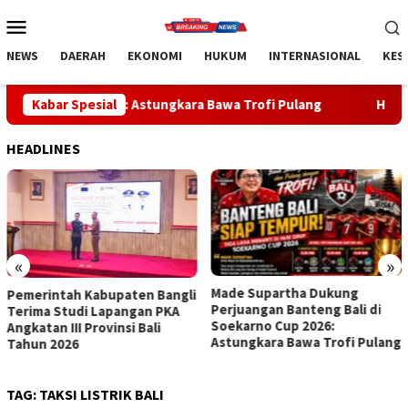
Loncat
Menu
ke
Mobile
konten
NEWS
DAERAH
EKONOMI
HUKUM
INTERNASIONAL
KES
6: Astungkara Bawa Trofi Pulang
Kabar Spesial
Handball Bali Juara Kej
HEADLINES
«
»
Made Supartha Dukung
Handball Bali Juara Kejurnas
Perjuangan Banteng Bali di
U-19 2026, Regenerasi Atlet
Soekarno Cup 2026:
Muda Mulai Berbuah Prestasi
Astungkara Bawa Trofi Pulang
TAG:
TAKSI LISTRIK BALI