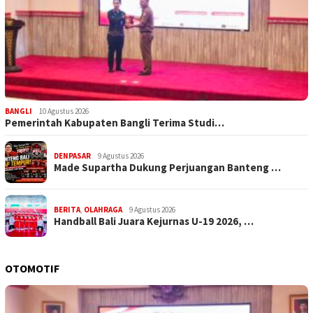
BANGLI
10 Agustus 2026
Pemerintah Kabupaten Bangli Terima Studi…
DENPASAR
9 Agustus 2026
Made Supartha Dukung Perjuangan Banteng …
BERITA
,
OLAHRAGA
9 Agustus 2026
Handball Bali Juara Kejurnas U-19 2026, …
OTOMOTIF