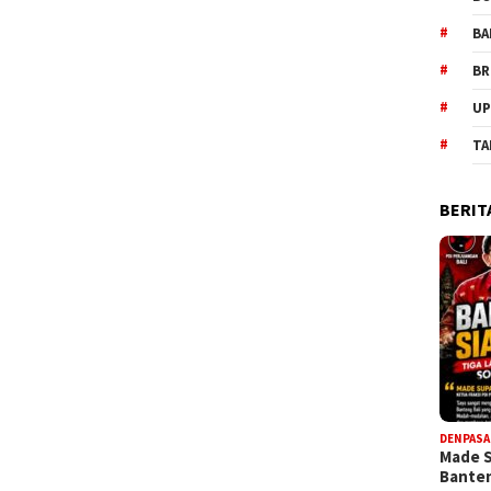
BA
BR
UP
TA
BERIT
DENPASA
Made 
Bante