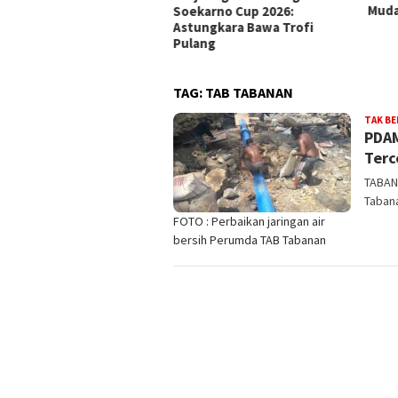
Muda Mulai Berbuah Prestasi
Putr
karno Cup 2026:
2026
ungkara Bawa Trofi
lang
TAG:
TAB TABANAN
TAK B
PDAM
Terc
TABANA
Tabana
FOTO : Perbaikan jaringan air
bersih Perumda TAB Tabanan