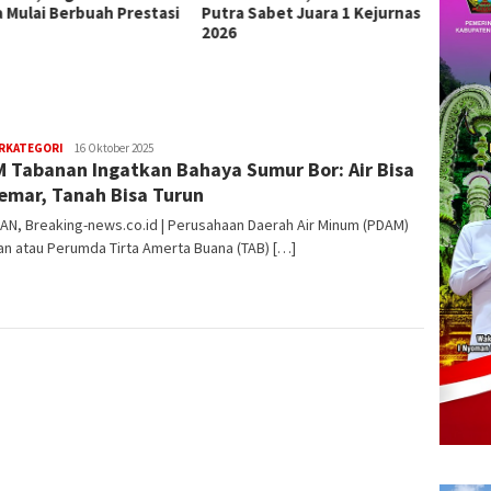
a Sabet Juara 1 Kejurnas
1 Kintamani
Lemben
Bersih
Tukik
ERKATEGORI
Redaksi
16 Oktober 2025
 Tabanan Ingatkan Bahaya Sumur Bor: Air Bisa
emar, Tanah Bisa Turun
N, Breaking-news.co.id | Perusahaan Daerah Air Minum (PDAM)
n atau Perumda Tirta Amerta Buana (TAB) […]