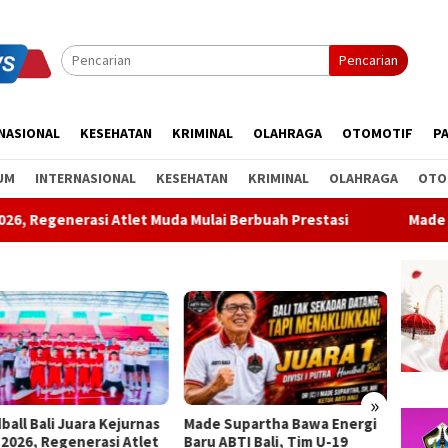
Pencarian
NASIONAL
KESEHATAN
KRIMINAL
OLAHRAGA
OTOMOTIF
PA
UM
INTERNASIONAL
KESEHATAN
KRIMINAL
OLAHRAGA
OTO
 Atlet Muda Mulai Berbuah Prestasi
Made Supartha Bawa En
»
 Supartha Bawa Energi
GOW Bangli Sosialisasikan
Geraka
ABTI Bali, Tim U-19
Pencegahan Bullying di SMPN
Demokr