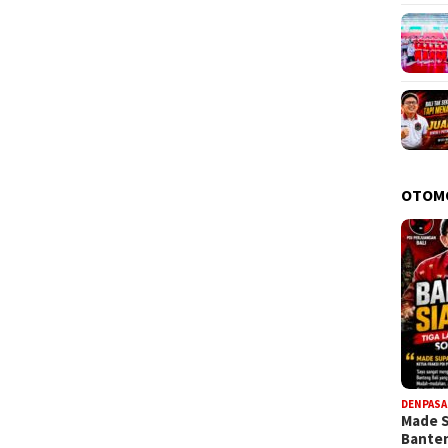
OTOM
DENPASA
Made 
Bante