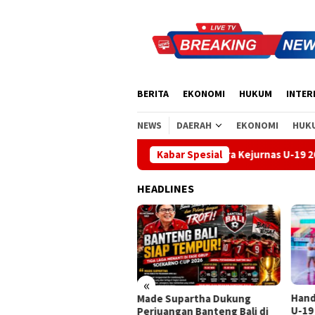
Loncat
ke
konten
BERITA
EKONOMI
HUKUM
INTER
NEWS
DAERAH
EKONOMI
HUK
ulang
Handball Bali Juara Kejurnas U-19 2026, Regenerasi
Kabar Spesial
HEADLINES
«
Handball Bali Juara Kejurnas
Made
de Supartha Dukung
U-19 2026, Regenerasi Atlet
Baru 
juangan Banteng Bali di