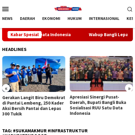
Loncat
Menu
ke
Mobile
konten
NEWS
DAERAH
EKONOMI
HUKUM
INTERNASIONAL
KES
U Satu Data Indonesia
Kabar Spesial
Wabup Bangli Lepas Jalan Santai, 
HEADLINES
«
»
Apresiasi Sinergi Pusat-
Wabup Bangli Lepas Jalan
Daerah, Bupati Bangli Buka
Santai, Awali Rangkaian
Sosialisasi RUU Satu Data
Peringatan HUT ke-81
Indonesia
Kemerdekaan RI
TAG:
#SUKAMAKMUR #INFRASTRUKTUR