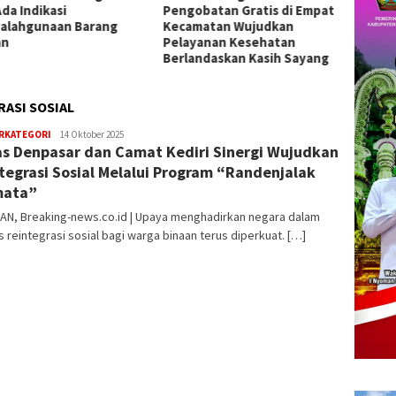
da Indikasi
Pengobatan Gratis di Empat
2026 d
alahgunaan Barang
Kecamatan Wujudkan
Presta
an
Pelayanan Kesehatan
Berlandaskan Kasih Sayang
ASI SOSIAL
ERKATEGORI
Redaksi
14 Oktober 2025
s Denpasar dan Camat Kediri Sinergi Wujudkan
tegrasi Sosial Melalui Program “Randenjalak
mata”
AN, Breaking-news.co.id | Upaya menghadirkan negara dalam
 reintegrasi sosial bagi warga binaan terus diperkuat. […]