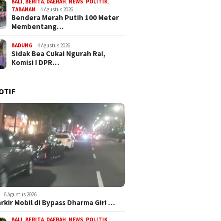
BALI
,
BERITA
,
DAERAH
,
NEWS
,
POLITIK
,
TABANAN
4 Agustus 2026
Bendera Merah Putih 100 Meter
Membentang…
BADUNG
4 Agustus 2026
Sidak Bea Cukai Ngurah Rai,
Komisi I DPR…
OTIF
6 Agustus 2026
arkir Mobil di Bypass Dharma Giri …
BALI
,
BERITA
,
DAERAH
,
NEWS
,
POLITIK
,