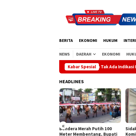
Loncat
ke
konten
BERITA
EKONOMI
HUKUM
INTER
NEWS
DAERAH
EKONOMI
HUK
ai, Komisi I DPRD Bali Tegaskan Tak Ada Indikasi Penyalahgunaan
Kabar Spesial
HEADLINES
«
Bendera Merah Putih 100
Sida
l Parkir Mobil di Bypass
Meter Membentang, Bupati
Komi
rma Giri di Gianyar, Nihil