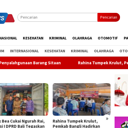
Pencarian
NASIONAL
KESEHATAN
KRIMINAL
OLAHRAGA
OTOMOTIF
PA
UM
INTERNASIONAL
KESEHATAN
KRIMINAL
OLAHRAGA
OTO
 Barang Sitaan
Rahina Tumpek Krulut, Pemkab Bangli Had
»
k Bea Cukai Ngurah Rai,
Rahina Tumpek Krulut,
ABTI B
si I DPRD Bali Tegaskan
Pemkab Bangli Hadirkan
Kejurn