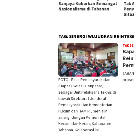
Sanjaya Kobarkan Semangat
Tak A
ngawasan
Nasionalisme di Tabanan
Peny
Sita
TAG:
SINERGI WUJUDKAN REINTEGR
TAK B
Bapa
Rein
Per
TABAN
FOTO : Balai Pemasyarakatan
proses
(Bapas) Kelas I Denpasar,
sebagai Unit Pelaksana Teknis di
bawah Direktorat Jenderal
Pemasyarakatan Kementerian
Hukum dan HAM RI, menjalin
sinergi dengan Pemerintah
Kecamatan Kediri, Kabupaten
Tabanan. Kolaborasi ini