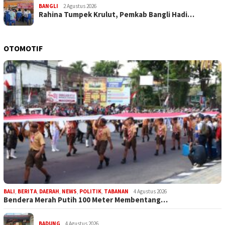
BANGLI
2 Agustus 2026
Rahina Tumpek Krulut, Pemkab Bangli Hadi…
OTOMOTIF
BALI
,
BERITA
,
DAERAH
,
NEWS
,
POLITIK
,
TABANAN
4 Agustus 2026
Bendera Merah Putih 100 Meter Membentang…
BADUNG
4 Agustus 2026