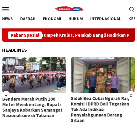
Loncat
Menu
ke
Mobile
konten
NEWS
DAERAH
EKONOMI
HUKUM
INTERNASIONAL
KES
Tumpek Krulut, Pemkab Bangli Hadirkan Pengobatan Gratis di E
Kabar Spesial
HEADLINES
«
»
Sidak Bea Cukai Ngurah Rai,
Rahina Tumpek Krulut,
Komisi I DPRD Bali Tegaskan
Pemkab Bangli Hadirkan
Tak Ada Indikasi
Pengobatan Gratis di Empat
Penyalahgunaan Barang
Kecamatan Wujudkan
Sitaan
Pelayanan Kesehatan
Berlandaskan Kasih Sayang