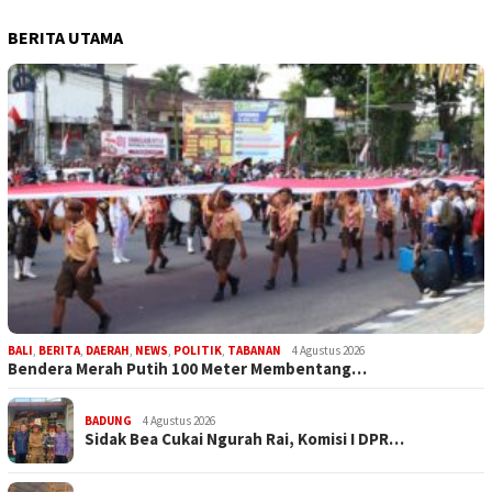
BERITA UTAMA
BALI
,
BERITA
,
DAERAH
,
NEWS
,
POLITIK
,
TABANAN
4 Agustus 2026
Bendera Merah Putih 100 Meter Membentang…
BADUNG
4 Agustus 2026
Sidak Bea Cukai Ngurah Rai, Komisi I DPR…