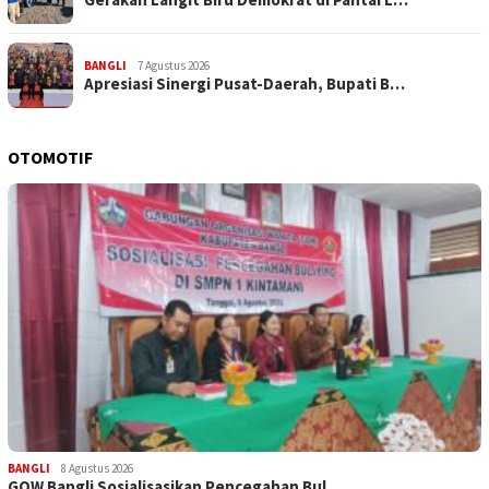
BANGLI
7 Agustus 2026
Apresiasi Sinergi Pusat-Daerah, Bupati B…
OTOMOTIF
BANGLI
8 Agustus 2026
GOW Bangli Sosialisasikan Pencegahan Bul…