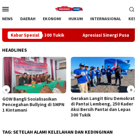
Loncat
Menu
ke
Mobile
konten
NEWS
DAERAH
EKONOMI
HUKUM
INTERNASIONAL
KES
n Lepas 300 Tukik
Kabar Spesial
Apresiasi Sinergi Pusat-Daerah, Bupati
HEADLINES
«
»
Gerakan Langit Biru Demokrat
Apresiasi Sinergi Pusat-
di Pantai Lembeng, 250 Kader
Daerah, Bupati Bangli Buka
Aksi Bersih Pantai dan Lepas
Sosialisasi RUU Satu Data
300 Tukik
Indonesia
TAG:
SETELAH ALAMI KELELAHAN DAN KEDINGINAN