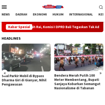
Loncat
Menu
ke
Mobile
konten
NEWS
DAERAH
EKONOMI
HUKUM
INTERNASIONAL
KES
rah Rai, Komisi I DPRD Bali Tegaskan Tak Ada Indikasi Penyalahgu
Kabar Spesial
HEADLINES
«
»
Bendera Merah Putih 100
Sidak Bea Cukai Ngurah Rai,
Meter Membentang, Bupati
Komisi I DPRD Bali Tegaskan
Sanjaya Kobarkan Semangat
Tak Ada Indikasi
Nasionalisme di Tabanan
Penyalahgunaan Barang
Sitaan