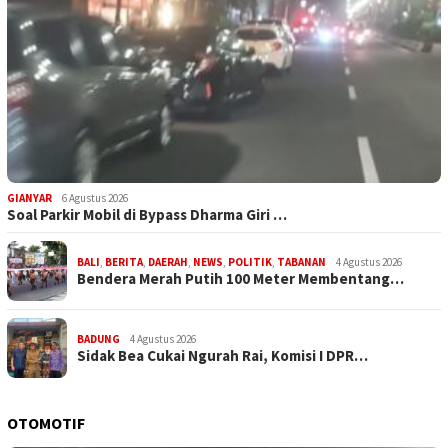
GIANYAR
6 Agustus 2026
Soal Parkir Mobil di Bypass Dharma Giri …
BALI
,
BERITA
,
DAERAH
,
NEWS
,
POLITIK
,
TABANAN
4 Agustus 2026
Bendera Merah Putih 100 Meter Membentang…
BADUNG
4 Agustus 2026
Sidak Bea Cukai Ngurah Rai, Komisi I DPR…
OTOMOTIF