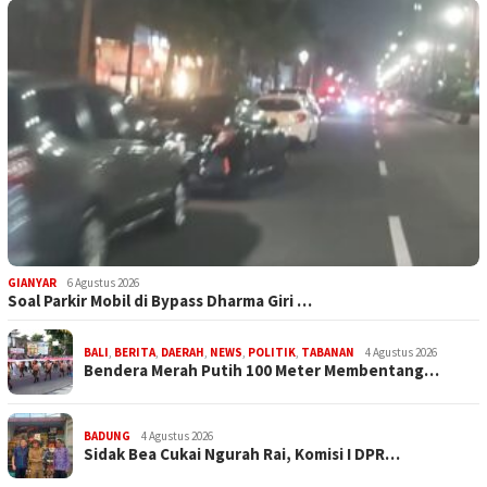
GIANYAR
6 Agustus 2026
Soal Parkir Mobil di Bypass Dharma Giri …
BALI
,
BERITA
,
DAERAH
,
NEWS
,
POLITIK
,
TABANAN
4 Agustus 2026
Bendera Merah Putih 100 Meter Membentang…
BADUNG
4 Agustus 2026
Sidak Bea Cukai Ngurah Rai, Komisi I DPR…