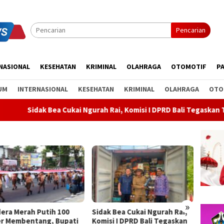
Pencarian
NASIONAL
KESEHATAN
KRIMINAL
OLAHRAGA
OTOMOTIF
PA
UM
INTERNASIONAL
KESEHATAN
KRIMINAL
OLAHRAGA
OTO
Cukai Ngurah Rai, Komisi I DPRD Bali Tegaskan Tak Ada Indikasi P
»
k Bea Cukai Ngurah Rai,
Rahina Tumpek Krulut,
ABTI B
si I DPRD Bali Tegaskan
Pemkab Bangli Hadirkan
Kejurn