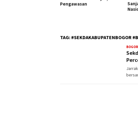
Sanjaya Kobarkan Semangat
Tak A
ngawasan
Nasionalisme di Tabanan
Peny
Sita
TAG:
#SEKDAKABUPATENBOGOR #B
BOGOR
Sekd
Perc
Jarrak
bersa