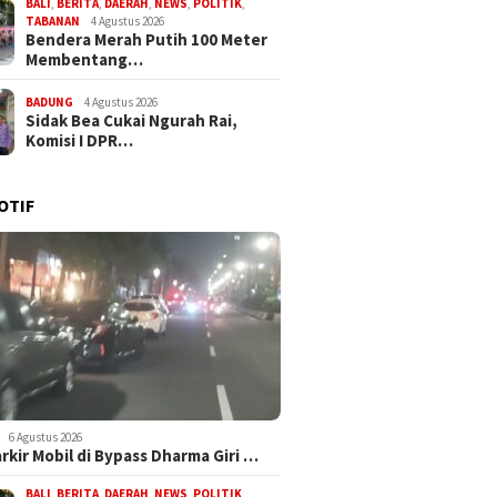
BALI
,
BERITA
,
DAERAH
,
NEWS
,
POLITIK
,
TABANAN
4 Agustus 2026
Bendera Merah Putih 100 Meter
Membentang…
BADUNG
4 Agustus 2026
Sidak Bea Cukai Ngurah Rai,
Komisi I DPR…
OTIF
6 Agustus 2026
arkir Mobil di Bypass Dharma Giri …
BALI
,
BERITA
,
DAERAH
,
NEWS
,
POLITIK
,