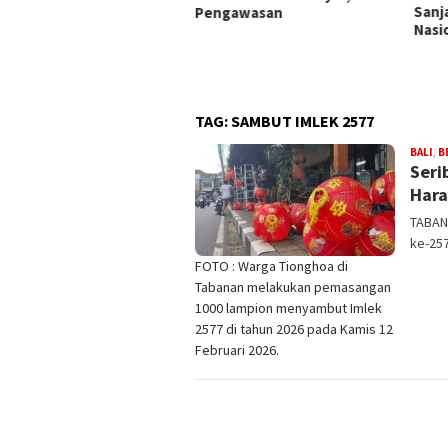
Sanjaya Kobarkan Semangat
Tak A
ngawasan
Nasionalisme di Tabanan
Peny
Sita
TAG:
SAMBUT IMLEK 2577
BALI
,
B
Seri
Hara
TABANA
ke-257
FOTO : Warga Tionghoa di
Tabanan melakukan pemasangan
1000 lampion menyambut Imlek
2577 di tahun 2026 pada Kamis 12
Februari 2026.