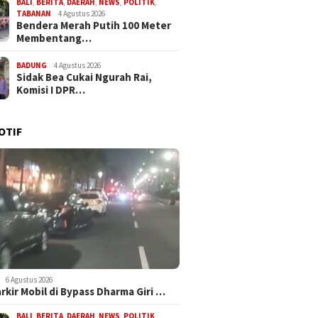
BALI
,
BERITA
,
DAERAH
,
NEWS
,
POLITIK
,
TABANAN
4 Agustus 2026
Bendera Merah Putih 100 Meter
Membentang…
BADUNG
4 Agustus 2026
Sidak Bea Cukai Ngurah Rai,
Komisi I DPR…
OTIF
6 Agustus 2026
arkir Mobil di Bypass Dharma Giri …
BALI
,
BERITA
,
DAERAH
,
NEWS
,
POLITIK
,