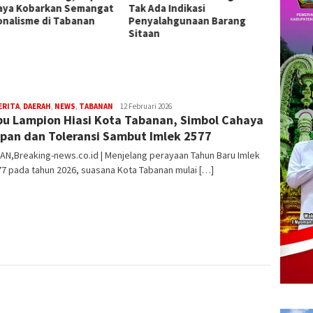
da Indikasi
Pengobatan Gratis di Empat
2026 d
alahgunaan Barang
Kecamatan Wujudkan
Presta
an
Pelayanan Kesehatan
Berlandaskan Kasih Sayang
ERITA
,
DAERAH
,
NEWS
,
TABANAN
Redaksi
12 Februari 2026
bu Lampion Hiasi Kota Tabanan, Simbol Cahaya
pan dan Toleransi Sambut Imlek 2577
N,Breaking-news.co.id | Menjelang perayaan Tahun Baru Imlek
7 pada tahun 2026, suasana Kota Tabanan mulai […]