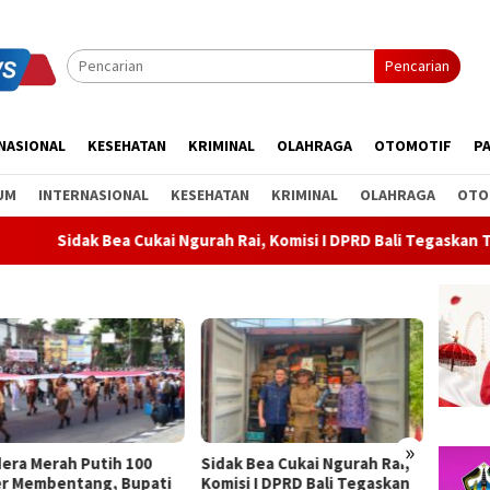
Pencarian
NASIONAL
KESEHATAN
KRIMINAL
OLAHRAGA
OTOMOTIF
PA
UM
INTERNASIONAL
KESEHATAN
KRIMINAL
OLAHRAGA
OTO
ukai Ngurah Rai, Komisi I DPRD Bali Tegaskan Tak Ada Indikasi P
»
k Bea Cukai Ngurah Rai,
Rahina Tumpek Krulut,
ABTI B
si I DPRD Bali Tegaskan
Pemkab Bangli Hadirkan
Kejurn