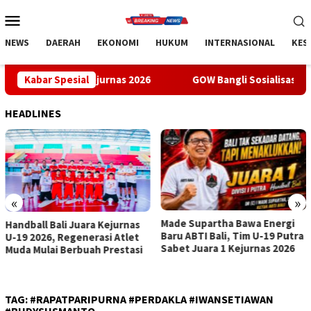
Loncat
Menu
ke
Mobile
konten
NEWS
DAERAH
EKONOMI
HUKUM
INTERNASIONAL
KES
1 Kejurnas 2026
Kabar Spesial
GOW Bangli Sosialisasikan Pencegahan Bu
HEADLINES
«
»
Made Supartha Bawa Energi
GOW Bangli Sosialisasikan
Baru ABTI Bali, Tim U-19 Putra
Pencegahan Bullying di SMPN
Sabet Juara 1 Kejurnas 2026
1 Kintamani
TAG:
#RAPATPARIPURNA #PERDAKLA #IWANSETIAWAN