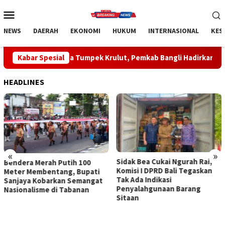
Loncat
Menu
ke
Mobile
konten
NEWS
DAERAH
EKONOMI
HUKUM
INTERNASIONAL
KES
ina Tumpek Krulut, Pemkab Bangli Hadirkan Pengobatan Gratis 
Kabar Spesial
HEADLINES
«
»
Sidak Bea Cukai Ngurah Rai,
Rahina Tumpek Krulut,
Komisi I DPRD Bali Tegaskan
Pemkab Bangli Hadirkan
Tak Ada Indikasi
Pengobatan Gratis di Empat
Penyalahgunaan Barang
Kecamatan Wujudkan
Sitaan
Pelayanan Kesehatan
Berlandaskan Kasih Sayang