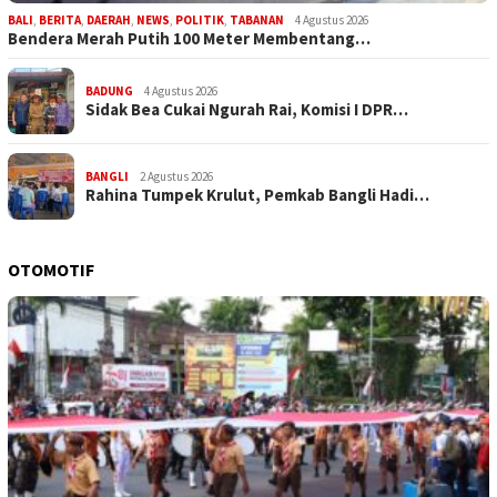
BALI
,
BERITA
,
DAERAH
,
NEWS
,
POLITIK
,
TABANAN
4 Agustus 2026
Bendera Merah Putih 100 Meter Membentang…
BADUNG
4 Agustus 2026
Sidak Bea Cukai Ngurah Rai, Komisi I DPR…
BANGLI
2 Agustus 2026
Rahina Tumpek Krulut, Pemkab Bangli Hadi…
OTOMOTIF