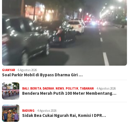
GIANYAR
6 Agustus 2026
Soal Parkir Mobil di Bypass Dharma Giri …
BALI
,
BERITA
,
DAERAH
,
NEWS
,
POLITIK
,
TABANAN
4 Agustus 2026
Bendera Merah Putih 100 Meter Membentang…
BADUNG
4 Agustus 2026
Sidak Bea Cukai Ngurah Rai, Komisi I DPR…