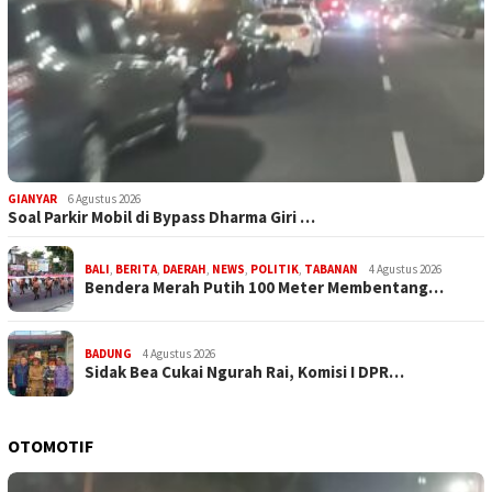
GIANYAR
6 Agustus 2026
Soal Parkir Mobil di Bypass Dharma Giri …
BALI
,
BERITA
,
DAERAH
,
NEWS
,
POLITIK
,
TABANAN
4 Agustus 2026
Bendera Merah Putih 100 Meter Membentang…
BADUNG
4 Agustus 2026
Sidak Bea Cukai Ngurah Rai, Komisi I DPR…
OTOMOTIF