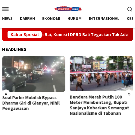
Loncat
Menu
ke
Mobile
konten
NEWS
DAERAH
EKONOMI
HUKUM
INTERNASIONAL
KES
ah Rai, Komisi I DPRD Bali Tegaskan Tak Ada Indikasi Penyalahgu
Kabar Spesial
HEADLINES
«
»
Bendera Merah Putih 100
Sidak Bea Cukai Ngurah Rai,
Meter Membentang, Bupati
Komisi I DPRD Bali Tegaskan
Sanjaya Kobarkan Semangat
Tak Ada Indikasi
Nasionalisme di Tabanan
Penyalahgunaan Barang
Sitaan