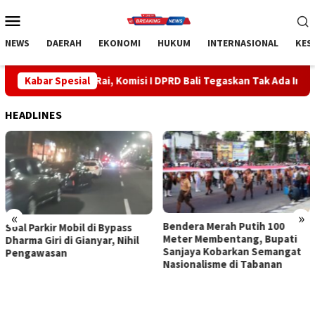
Loncat
Menu
ke
Mobile
konten
NEWS
DAERAH
EKONOMI
HUKUM
INTERNASIONAL
KES
 Rai, Komisi I DPRD Bali Tegaskan Tak Ada Indikasi Penyalahguna
Kabar Spesial
HEADLINES
«
»
Bendera Merah Putih 100
Sidak Bea Cukai Ngurah Rai,
Meter Membentang, Bupati
Komisi I DPRD Bali Tegaskan
Sanjaya Kobarkan Semangat
Tak Ada Indikasi
Nasionalisme di Tabanan
Penyalahgunaan Barang
Sitaan