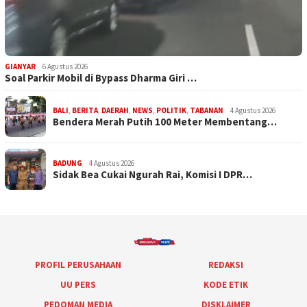
GIANYAR
6 Agustus 2026
Soal Parkir Mobil di Bypass Dharma Giri …
BALI
,
BERITA
,
DAERAH
,
NEWS
,
POLITIK
,
TABANAN
4 Agustus 2026
Bendera Merah Putih 100 Meter Membentang…
BADUNG
4 Agustus 2026
Sidak Bea Cukai Ngurah Rai, Komisi I DPR…
PROFIL PERUSAHAAN
REDAKSI
UU PERS
KODE ETIK
PEDOMAN MEDIA
DISKLAIMER