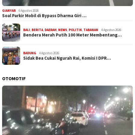
GIANYAR
6 Agustus 2026
Soal Parkir Mobil di Bypass Dharma Giri …
BALI
,
BERITA
,
DAERAH
,
NEWS
,
POLITIK
,
TABANAN
4 Agustus 2026
Bendera Merah Putih 100 Meter Membentang…
BADUNG
4 Agustus 2026
Sidak Bea Cukai Ngurah Rai, Komisi I DPR…
OTOMOTIF